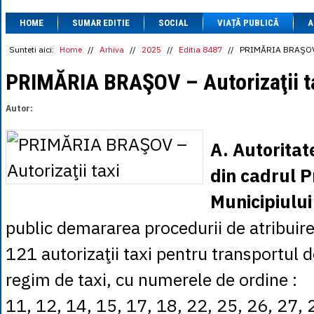
1 BRL
= 0.7714 
HOME
SUMAR EDITIE
SOCIAL
VIAȚĂ PUBLICĂ
1 CAD
= 3.1559 
A
1 CHF
= 5.2813 
1 CNY
= 0.6015 
Sunteti aici:
Home
//
Arhiva
//
2025
//
Editia 8487
//
PRIMĂRIA BRAŞOV –
1 CZK
= 0.1993 
1 DKK
= 0.6668 
PRIMĂRIA BRAŞOV – Autorizaţii t
1 EGP
= 0.0860 
1 HUF
= 1.2223 
Autor:
1 INR
= 0.0513 
1 JPY
= 3.0556 
1 KRW
= 0.3047 
A. Autoritat
1 MDL
= 0.2538 
1 MXN
= 0.2227 
din cadrul P
1 NOK
= 0.4191 
1 NZD
= 2.6097 
Municipiului
1 PLN
= 1.1646 
1 RSD
= 0.0425 
public demararea procedurii de atribuir
1 RUB
= 0.0530 
1 SEK
= 0.4526 
121 autorizaţii taxi pentru transportul 
1 TRY
= 0.1141 
1 UAH
= 0.1048 
regim de taxi, cu numerele de ordine :
1 XDR
= 5.9383 
1 ZAR
= 0.2318 
11, 12, 14, 15, 17, 18, 22, 25, 26, 27, 