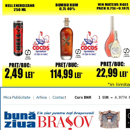
Mica Publicitate
Arhiva
Contact
|
|
Curs BNR
1 EUR
= 4.9774 
1 USD
= 4.3833 
1 GBP
= 5.8304 
1 XAU
= 464.461
1 AED
= 1.1933 
1 AUD
= 2.7957 
1 BGN
= 2.5449 