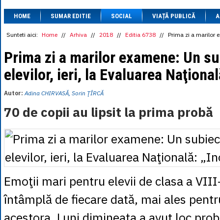
1 BRL
= 0.7714 
HOME
SUMAR EDITIE
SOCIAL
VIAȚĂ PUBLICĂ
1 CAD
= 3.1559 
A
1 CHF
= 5.2813 
1 CNY
= 0.6015 
Sunteti aici:
Home
//
Arhiva
//
2018
//
Editia 6738
//
Prima zi a marilor e
1 CZK
= 0.1993 
1 DKK
= 0.6668 
Prima zi a marilor examene: Un su
1 EGP
= 0.0860 
elevilor, ieri, la Evaluarea Naţional
1 HUF
= 1.2223 
1 INR
= 0.0513 
1 JPY
= 3.0556 
Autor:
Adina CHIRVASĂ, Sorin ŢÎRCĂ
1 KRW
= 0.3047 
1 MDL
= 0.2538 
70 de copii au lipsit la prima probă
1 MXN
= 0.2227 
1 NOK
= 0.4191 
1 NZD
= 2.6097 
1 PLN
= 1.1646 
1 RSD
= 0.0425 
1 RUB
= 0.0530 
1 SEK
= 0.4526 
1 TRY
= 0.1141 
Emoţii mari pentru elevii de clasa a VIII
1 UAH
= 0.1048 
1 XDR
= 5.9383 
întâmplă de fiecare dată, mai ales pentru
1 ZAR
= 0.2318 
acestora. Luni dimineaţa a avut loc prob