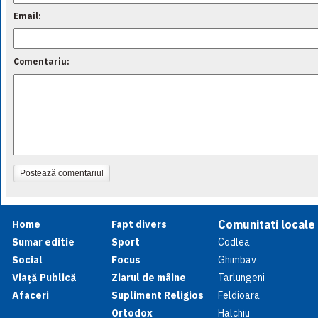
Email:
Comentariu:
Postează comentariul
Comunitati locale
Home
Fapt divers
Sumar editie
Sport
Codlea
Social
Focus
Ghimbav
Viață Publică
Ziarul de mâine
Tarlungeni
Afaceri
Supliment Religios
Feldioara
Ortodox
Halchiu