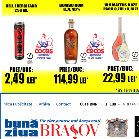
Mica Publicitate
Arhiva
Contact
|
|
Curs BNR
1 EUR
= 4.9774 
1 USD
= 4.3833 
1 GBP
= 5.8304 
1 XAU
= 464.461
1 AED
= 1.1933 
1 AUD
= 2.7957 
1 BGN
= 2.5449 