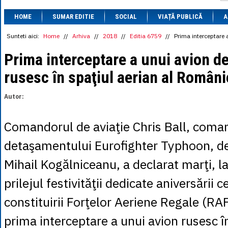
1 BRL
= 0.7714 
HOME
SUMAR EDITIE
SOCIAL
VIAȚĂ PUBLICĂ
1 CAD
= 3.1559 
A
1 CHF
= 5.2813 
1 CNY
= 0.6015 
Sunteti aici:
Home
//
Arhiva
//
2018
//
Editia 6759
//
Prima interceptare 
1 CZK
= 0.1993 
1 DKK
= 0.6668 
Prima interceptare a unui avion d
1 EGP
= 0.0860 
rusesc în spaţiul aerian al Români
1 HUF
= 1.2223 
1 INR
= 0.0513 
1 JPY
= 3.0556 
Autor:
1 KRW
= 0.3047 
1 MDL
= 0.2538 
1 MXN
= 0.2227 
Comandorul de aviaţie Chris Ball, coma
1 NOK
= 0.4191 
1 NZD
= 2.6097 
detaşamentului Eurofighter Typhoon, de
1 PLN
= 1.1646 
1 RSD
= 0.0425 
Mihail Kogălniceanu, a declarat marţi, l
1 RUB
= 0.0530 
1 SEK
= 0.4526 
prilejul festivităţii dedicate aniversării 
1 TRY
= 0.1141 
1 UAH
= 0.1048 
constituirii Forţelor Aeriene Regale (RAF
1 XDR
= 5.9383 
1 ZAR
= 0.2318 
prima interceptare a unui avion rusesc în