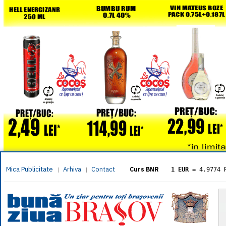
Mica Publicitate
Arhiva
Contact
|
|
Curs BNR
1 EUR
= 4.9774 
1 USD
= 4.3833 
1 GBP
= 5.8304 
1 XAU
= 464.461
1 AED
= 1.1933 
1 AUD
= 2.7957 
1 BGN
= 2.5449 