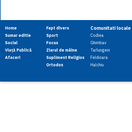
Comunitati locale
Home
Fapt divers
Sumar editie
Sport
Codlea
Social
Focus
Ghimbav
Viață Publică
Ziarul de mâine
Tarlungeni
Afaceri
Supliment Religios
Feldioara
Ortodox
Halchiu