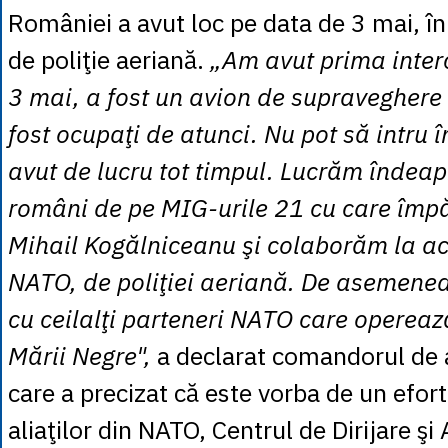
României a avut loc pe data de 3 mai, în 
de poliţie aeriană.
„Am avut prima inter
3 mai, a fost un avion de supraveghere 
fost ocupaţi de atunci. Nu pot să intru î
avut de lucru tot timpul. Lucrăm îndeap
români de pe MIG-urile 21 cu care împ
Mihail Kogălniceanu şi colaborăm la a
NATO, de poliţiei aeriană. De asemene
cu ceilalţi parteneri NATO care opereaz
Mării Negre",
a declarat comandorul de av
care a precizat că este vorba de un efor
aliaţilor din NATO, Centrul de Dirijare şi