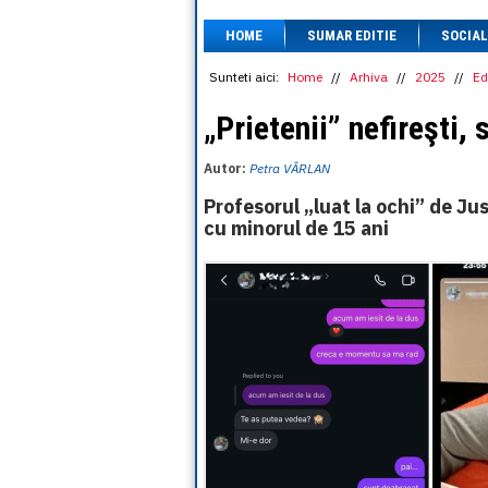
HOME
SUMAR EDITIE
SOCIAL
Sunteti aici:
Home
//
Arhiva
//
2025
//
Ed
„Prietenii” nefireşti
Autor:
Petra VÂRLAN
Profesorul „luat la ochi” de Ju
cu minorul de 15 ani