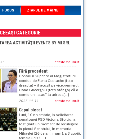
FOCUS
ZIARUL DE MÂINE
ACEEAȘI CATEGORIE
AREA ACTIVITĂŢII EVENTS BY MI SRL
-11
citeste mai mult
Fără precedent
Consiliul Superior al Magistraturii –
condus de Elena Costache (foto
dreapta) – îl acuză pe vicepremierul
Oana Gheorghiu (foto stânga) că a
comis un „atac” la adresa[...]
2025-11-11
citeste mai mult
Capul plecat
Luni, 10 noiembrie, la solicitarea
senatoarei PSD Victoria Stoiciu, a
fost ţinut un moment de reculegere
în plenul Senatului, în memoria
Mihaelei (26 de ani, mamă a 3 copii),
femeia ucisă[...]