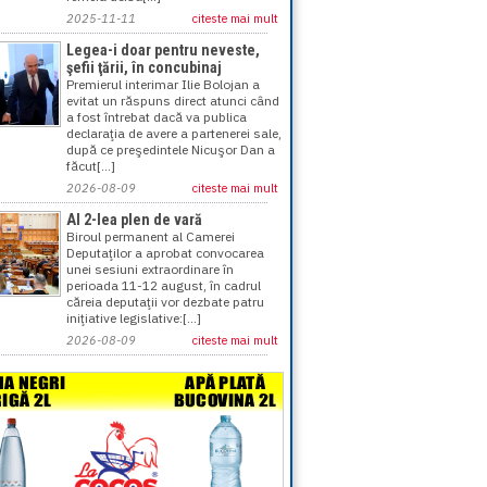
2025-11-11
citeste mai mult
Legea-i doar pentru neveste,
şefii ţării, în concubinaj
Premierul interimar Ilie Bolojan a
evitat un răspuns direct atunci când
a fost întrebat dacă va publica
declaraţia de avere a partenerei sale,
după ce preşedintele Nicuşor Dan a
făcut[...]
2026-08-09
citeste mai mult
Al 2-lea plen de vară
Biroul permanent al Camerei
Deputaţilor a aprobat convocarea
unei sesiuni extraordinare în
perioada 11-12 august, în cadrul
căreia deputaţii vor dezbate patru
iniţiative legislative:[...]
2026-08-09
citeste mai mult