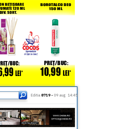
Editia
8719 -
09 aug
14:45