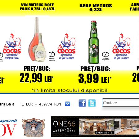
urs BNR
1 EUR
= 4.9774 RON
1 USD
= 4.3833 RON
1 GBP
= 5.8304 RON
1 XAU
= 464.4611 RON
1 AED
= 1.1933 RON
1 AUD
= 2.7957 RON
1 BGN
= 2.5449 RON