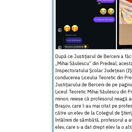
După ce Justiţiarul de Berceni a făc
„Mihai Săulescu” din Predeal, acesta
Inspectoratului Şcolar Judeţean (IŞJ
conducerea Liceului Teoretic din Pre
Justiţiarului de Berceni de pe pagin
Liceul Teoretic Mihai Săulescu din Pre
minori, reiese că profesorul neagă a
Braşov, care l-au mai citat pe profes
către un elev de la Colegiul de Ştiin
întâlnirii de sâmbătă, profesorul a 
elev, care s-a dat drept elev la o al