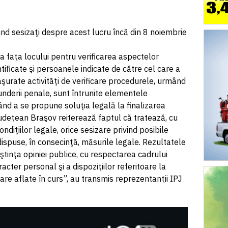
i fiind sesizaţi despre acest lucru încă din 8 noiembrie
la faţa locului pentru verificarea aspectelor
ntificate şi persoanele indicate de către cel care a
ăşurate activităţi de verificare procedurele, urmând
underii penale, sunt întrunite elementele
mând a se propune soluţia legală la finalizarea
Judeţean Braşov reiterează faptul că tratează, cu
ndiţiilor legale, orice sesizare privind posibile
 dispuse, în consecinţă, măsurile legale. Rezultatele
ştinţa opiniei publice, cu respectarea cadrului
acter personal şi a dispoziţiilor referitoare la
iare aflate în curs”, au transmis reprezentanţii IPJ