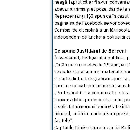
neagă faptul că ar fi avut conversaţi
adevăr a trimis şi el poze, dar de l
Reprezentanţii IŞJ spun că în cazul î
pagina sa de Facebook se vor dovedi 
Comisiei de disciplină a unităţii şcol
independent de ancheta poliţiei şi c
Ce spune Justiţiarul de Berceni
În weekend, Justiţiarul a publicat, p
„întâlnire cu un elev de 15 ani”, iar
sexuale, dar a şi trimis materiale po
O parte dintre fotografii au ajuns şi
care a explicat, într-un mesaj scris t
„Profesorul (…) a comunicat pe Inst
conversaţiilor, profesorul a făcut pr
a solicitat minorului pornografie infan
minorul, întâlnire unde m-am prezen
faptele”.
Capturile trimise către redacţia R