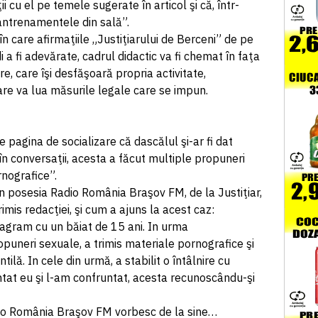
i cu el pe temele sugerate în articol şi că, într-
a antrenamentele din sală”.
n care afirmaţiile „Justiţiarului de Berceni” de pe
a fi adevărate, cadrul didactic va fi chemat în faţa
are, care îşi desfăşoară propria activitate,
are va lua măsurile legale care se impun.
e pagina de socializare că dascălul şi-ar fi dat
 „în conversaţii, acesta a făcut multiple propuneri
rnografice”.
 în posesia Radio România Braşov FM, de la Justiţiar,
rimis redacţiei, şi cum a ajuns la acest caz:
agram cu un băiat de 15 ani. In urma
opuneri sexuale, a trimis materiale pornografice şi
tilă. In cele din urmă, a stabilit o întâlnire cu
tat eu şi l-am confruntat, acesta recunoscându-şi
adio România Braşov FM vorbesc de la sine…