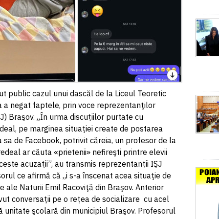
ut public cazul unui dascăl de la Liceul Teoretic
 a negat faptele, prin voce reprezentanţilor
) Braşov. „În urma discuţiilor purtate cu
deal, pe marginea situaţiei create de postarea
a sa de Facebook, potrivit căreia, un profesor de la
deal ar căuta «prietenii» nefireşti printre elevii
ceste acuzaţii”, au transmis reprezentanţii IŞJ
orul ce afirmă că „i s-a înscenat acea situaţie de
ţe ale Naturii Emil Racoviţă din Braşov. Anterior
avut conversaţii pe o reţea de socializare cu acel
tă unitate şcolară din municipiul Braşov. Profesorul