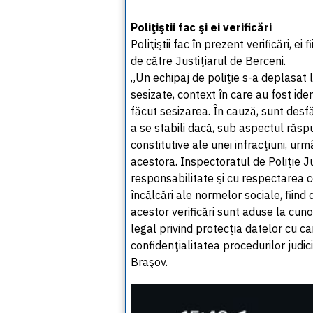
Poliţiştii fac şi ei verificări
Poliţiştii fac în prezent verificări, e
de către Justiţiarul de Berceni.
„Un echipaj de poliţie s-a deplasat 
sesizate, context în care au fost ide
făcut sesizarea. În cauză, sunt desf
a se stabili dacă, sub aspectul răsp
constitutive ale unei infracţiuni, ur
acestora. Inspectoratul de Poliţie 
responsabilitate şi cu respectarea co
încălcări ale normelor sociale, fiind
acestor verificări sunt aduse la cuno
legal privind protecţia datelor cu car
confidenţialitatea procedurilor judic
Braşov.