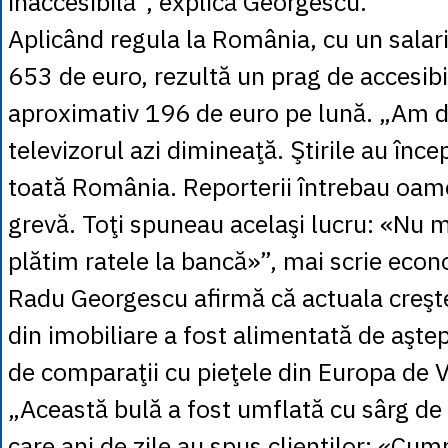
inaccesibilă”, explică Georgescu.
Aplicând regula la România, cu un salar
653 de euro, rezultă un prag de accesibi
aproximativ 196 de euro pe lună. „Am 
televizorul azi dimineaţă. Ştirile au înce
toată România. Reporterii întrebau oame
grevă. Toţi spuneau acelaşi lucru: «Nu 
plătim ratele la bancă»”, mai scrie econ
Radu Georgescu afirmă că actuala creşte
din imobiliare a fost alimentată de aştept
de comparaţii cu pieţele din Europa de V
„Această bulă a fost umflată cu sârg de 
care ani de zile au spus clienţilor: «Cu