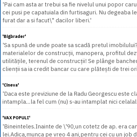
'Pai cam asta ar trebui sa fie nivelul unui popor caruia
cei pusi pe capatuiala din furtisaguri. Nu degeaba l
furat dar a si facut\" dacilor liberi.'
'Bigbrader'
'Sa spună de unde poate sa scadă pretul imobilului?
materialelor de construcții, manopera, profitul dezv
utilitățile, terenul de construcții! Se plânge banche
clienții sa ia credit bancar cu care plătești de trei 
'Cineva'
'Daca este previziune de la Radu Georgescu este cla
intampla...la fel cum (nu) s-au intamplat nici celalala
'VAX POPULI'
'Bineinteles.Inainte de \'90,un cotetz de ap. era c
lei.Adica,munca pe vreo 4 ani,pentru cei cu un job 