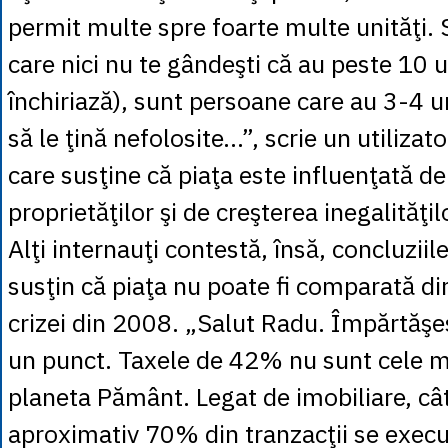
permit multe spre foarte multe unităţi.
care nici nu te gândeşti că au peste 10 un
închiriază), sunt persoane care au 3-4 un
să le ţină nefolosite…”, scrie un utilizat
care susţine că piaţa este influenţată d
proprietăţilor şi de creşterea inegalităţil
Alţi internauţi contestă, însă, concluziil
susţin că piaţa nu poate fi comparată di
crizei din 2008. „Salut Radu. Împărtăşes
un punct. Taxele de 42% nu sunt cele m
planeta Pământ. Legat de imobiliare, c
aproximativ 70% din tranzacţii se execu