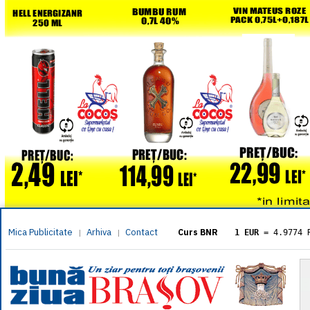
Mica Publicitate
Arhiva
Contact
|
|
Curs BNR
1 EUR
= 4.9774 
1 USD
= 4.3833 
1 GBP
= 5.8304 
1 XAU
= 464.461
1 AED
= 1.1933 
1 AUD
= 2.7957 
1 BGN
= 2.5449 