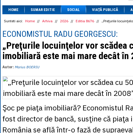
1 BRL
= 0.7714 
HOME
SUMAR EDITIE
SOCIAL
VIAȚĂ PUBLICĂ
1 CAD
= 3.1559 
A
1 CHF
= 5.2813 
1 CNY
= 0.6015 
Sunteti aici:
Home
//
Arhiva
//
2026
//
Editia 8676
//
„Preţurile locuinţe
1 CZK
= 0.1993 
1 DKK
= 0.6668 
ECONOMISTUL RADU GEORGESCU:
1 EGP
= 0.0860 
1 HUF
= 1.2223 
„Preţurile locuinţelor vor scădea 
1 INR
= 0.0513 
imobiliară este mai mare decât în
1 JPY
= 3.0556 
1 KRW
= 0.3047 
1 MDL
= 0.2538 
Autor:
Marius BOERIU
1 MXN
= 0.2227 
1 NOK
= 0.4191 
1 NZD
= 2.6097 
1 PLN
= 1.1646 
1 RSD
= 0.0425 
1 RUB
= 0.0530 
1 SEK
= 0.4526 
Şoc pe piaţa imobiliară? Economistul R
1 TRY
= 0.1141 
1 UAH
= 0.1048 
fost director de bancă, susţine că piaţa 
1 XDR
= 5.9383 
1 ZAR
= 0.2318 
România se află într-o fază de supraeva