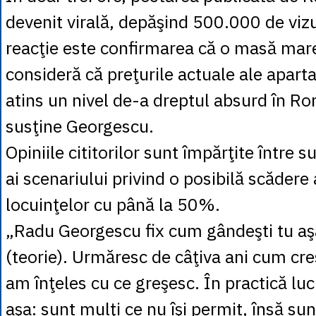
devenit virală, depăşind 500.000 de vizu
reacţie este confirmarea că o masă ma
consideră că preţurile actuale ale apar
atins un nivel de-a dreptul absurd în R
susţine Georgescu.
Opiniile cititorilor sunt împărţite între sus
ai scenariului privind o posibilă scădere 
locuinţelor cu până la 50%.
„Radu Georgescu fix cum gândeşti tu aş
(teorie). Urmăresc de câţiva ani cum cres
am înţeles cu ce greşesc. În practică lu
aşa: sunt mulţi ce nu îşi permit, însă sunt