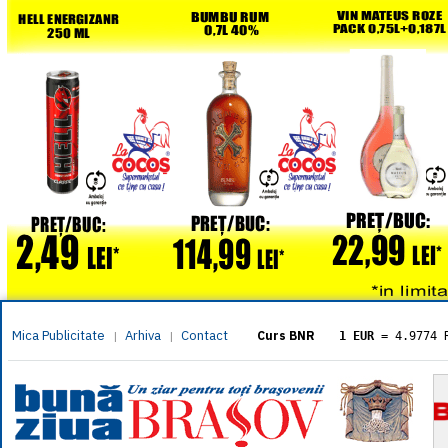
Mica Publicitate
Arhiva
Contact
|
|
Curs BNR
1 EUR
= 4.9774 
1 USD
= 4.3833 
1 GBP
= 5.8304 
1 XAU
= 464.461
1 AED
= 1.1933 
1 AUD
= 2.7957 
1 BGN
= 2.5449 