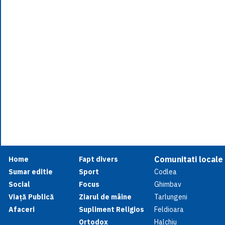
Comunitati locale
Home
Fapt divers
Sumar editie
Sport
Codlea
Social
Focus
Ghimbav
Viață Publică
Ziarul de mâine
Tarlungeni
Afaceri
Supliment Religios
Feldioara
Ortodox
Halchiu