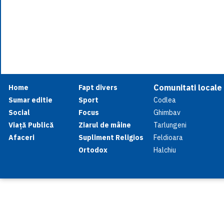
Comunitati locale
Home
Fapt divers
Sumar editie
Sport
Codlea
Social
Focus
Ghimbav
Viață Publică
Ziarul de mâine
Tarlungeni
Afaceri
Supliment Religios
Feldioara
Ortodox
Halchiu