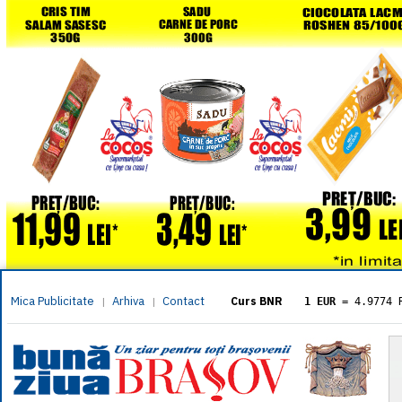
Mica Publicitate
Arhiva
Contact
|
|
Curs BNR
1 EUR
= 4.9774 
1 USD
= 4.3833 
1 GBP
= 5.8304 
1 XAU
= 464.461
1 AED
= 1.1933 
1 AUD
= 2.7957 
1 BGN
= 2.5449 