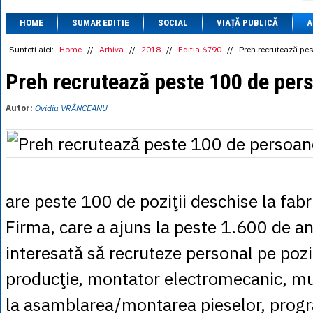
1 BRL
= 0.7714 
HOME
SUMAR EDITIE
SOCIAL
VIAȚĂ PUBLICĂ
1 CAD
= 3.1559 
A
1 CHF
= 5.2813 
1 CNY
= 0.6015 
Sunteti aici:
Home
//
Arhiva
//
2018
//
Editia 6790
//
Preh recrutează pe
1 CZK
= 0.1993 
1 DKK
= 0.6668 
Preh recrutează peste 100 de per
1 EGP
= 0.0860 
1 HUF
= 1.2223 
Autor:
Ovidiu VRÂNCEANU
1 INR
= 0.0513 
1 JPY
= 3.0556 
1 KRW
= 0.3047 
1 MDL
= 0.2538 
1 MXN
= 0.2227 
1 NOK
= 0.4191 
1 NZD
= 2.6097 
are peste 100 de poziţii deschise la fab
1 PLN
= 1.1646 
1 RSD
= 0.0425 
Firma, care a ajuns la peste 1.600 de an
1 RUB
= 0.0530 
1 SEK
= 0.4526 
interesată să recruteze personal pe pozi
1 TRY
= 0.1141 
1 UAH
= 0.1048 
producţie, montator electromecanic, mun
1 XDR
= 5.9383 
1 ZAR
= 0.2318 
la asamblarea/montarea pieselor, prog