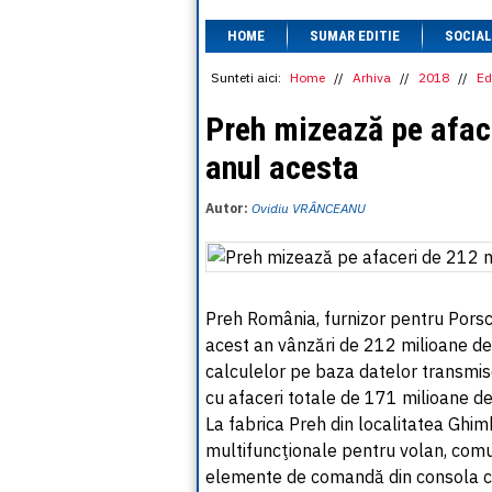
HOME
SUMAR EDITIE
SOCIAL
Sunteti aici:
Home
//
Arhiva
//
2018
//
Ed
Preh mizează pe afac
anul acesta
Autor:
Ovidiu VRÂNCEANU
Preh România, furnizor pentru Pors
acest an vânzări de 212 milioane de 
calculelor pe baza datelor transmi
cu afaceri totale de 171 milioane de
La fabrica Preh din localitatea Ghi
multifuncţionale pentru volan, comut
elemente de comandă din consola c