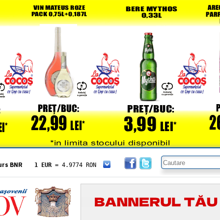
urs BNR
1 EUR
= 4.9774 RON
1 USD
= 4.3833 RON
1 GBP
= 5.8304 RON
1 XAU
= 464.4611 RON
1 AED
= 1.1933 RON
1 AUD
= 2.7957 RON
1 BGN
= 2.5449 RON