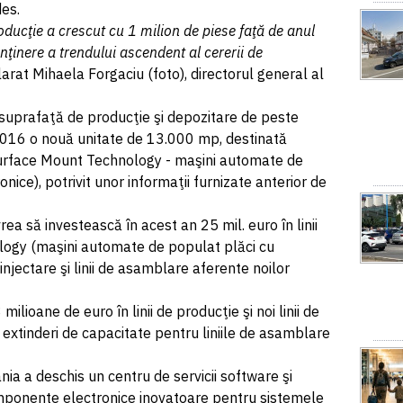
des.
ducţie a crescut cu 1 milion de piese faţă de anul
ţinere a trendului ascendent al cererii de
clarat Mihaela Forgaciu (foto), directorul general al
uprafaţă de producţie şi depozitare de peste
2016 o nouă unitate de 13.000 mp, destinată
(Surface Mount Technology - maşini automate de
ice), potrivit unor informaţii furnizate anterior de
 să investească în acest an 25 mil. euro în linii
ogy (maşini automate de populat plăci cu
njectare şi linii de asamblare aferente noilor
ilioane de euro în linii de producţie şi noi linii de
extinderi de capacitate pentru liniile de asamblare
ia a deschis un centru de servicii software şi
mponente electronice inovatoare pentru sistemele