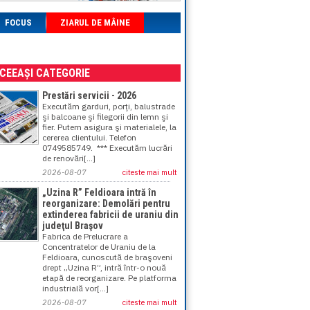
FOCUS
ZIARUL DE MÂINE
ACEEAȘI CATEGORIE
Prestări servicii - 2026
Executăm garduri, porţi, balustrade
şi balcoane şi filegorii din lemn şi
fier. Putem asigura şi materialele, la
cererea clientului. Telefon
0749585749. *** Executăm lucrări
de renovări[...]
2026-08-07
citeste mai mult
„Uzina R” Feldioara intră în
reorganizare: Demolări pentru
extinderea fabricii de uraniu din
judeţul Braşov
Fabrica de Prelucrare a
Concentratelor de Uraniu de la
Feldioara, cunoscută de braşoveni
drept „Uzina R”, intră într-o nouă
etapă de reorganizare. Pe platforma
industrială vor[...]
2026-08-07
citeste mai mult