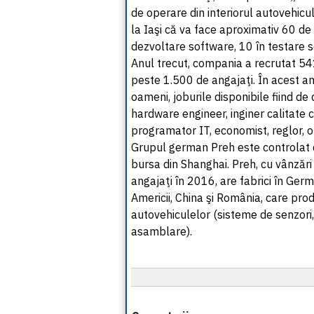
de operare din interiorul autovehicu
la Iaşi că va face aproximativ 60 de
dezvoltare software, 10 în testare 
Anul trecut, compania a recrutat 541
peste 1.500 de angajaţi. În acest a
oameni, joburile disponibile fiind d
hardware engineer, inginer calitate cl
programator IT, economist, reglor, o
Grupul german Preh este controlat d
bursa din Shanghai. Preh, cu vânzări
angajaţi în 2016, are fabrici în Germ
Americii, China şi România, care pr
autovehiculelor (sisteme de senzori, 
asamblare).