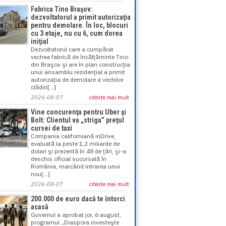
Fabrica Tino Braşov:
dezvoltatorul a primit autorizaţia
pentru demolare. În loc, blocuri
cu 3 etaje, nu cu 6, cum dorea
iniţial
Dezvoltatorul care a cumpărat
vechea fabrică de încălţăminte Tino
din Braşov şi are în plan construcţia
unui ansamblu rezidenţial a primit
autorizaţia de demolare a vechilor
clădiri[...]
2026-08-07
citeste mai mult
Vine concurenţa pentru Uber şi
Bolt: Clientul va „striga” preţul
cursei de taxi
Compania californiană inDrive,
evaluată la peste 1,2 miliarde de
dolari şi prezentă în 48 de ţări, şi-a
deschis oficial sucursală în
România, marcând intrarea unui
nou[...]
2026-08-07
citeste mai mult
200.000 de euro dacă te întorci
acasă
Guvernul a aprobat joi, 6 august,
programul „Diaspora investeşte