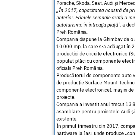
Porsche, Skoda, Seat, Audi şi Merce
„În 2017, capacitatea noastră de pro
anterior. Primele semnale arată o men
autoturisme în întreaga piaţă’
’, a de
Preh România.
Compania dispune la Ghimbav de o s
10.000 mp, la care s-a adăugat în 
producţiei de circuite electronice 
populat plăci cu componente electron
oficialii Preh România.
Producătorul de componente auto vrea
de producţie Surface Mount Technol
componente electronice), maşini de i
proiecte.
Compania a investit anul trecut 13,8 m
asamblare pentru proiectele Audi şi 
existente.
În primul trimestru din 2017, compan
hardware la Iaşi, unde produce „co