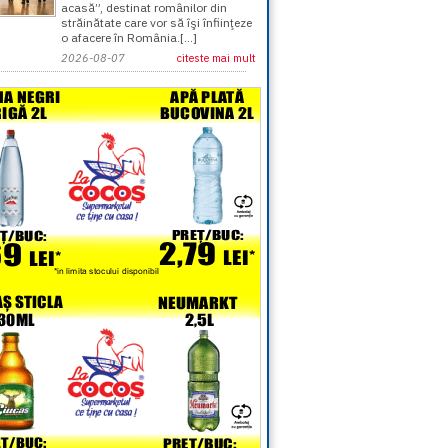
acasă”, destinat românilor din
străinătate care vor să îşi înfiinţeze
o afacere în România.[...]
2026-08-07
citeste mai mult