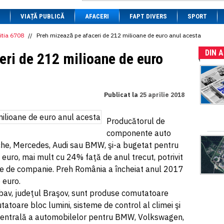
1 BRL
= 0.7714 RON
VIAȚĂ PUBLICĂ
1 CAD
= 3.1559 RON
AFACERI
FAPT DIVERS
SPORT
1 CHF
= 5.2813 RON
1 CNY
= 0.6015 RON
itia 6708
//
Preh mizează pe afaceri de 212 milioane de euro anul acesta
1 CZK
= 0.1993 RON
DIN 
1 DKK
= 0.6668 RON
eri de 212 milioane de euro
1 EGP
= 0.0860 RON
1 HUF
= 1.2223 RON
1 INR
= 0.0513 RON
1 JPY
= 3.0556 RON
Publicat la
25 aprilie 2018
1 KRW
= 0.3047 RON
1 MDL
= 0.2538 RON
1 MXN
= 0.2227 RON
Producătorul de
1 NOK
= 0.4191 RON
componente auto
1 NZD
= 2.6097 RON
1 PLN
= 1.1646 RON
che, Mercedes, Audi sau BMW, şi-a bugetat pentru
1 RSD
= 0.0425 RON
euro, mai mult cu 24% faţă de anul trecut, potrivit
1 RUB
= 0.0530 RON
se de companie. Preh România a încheiat anul 2017
1 SEK
= 0.4526 RON
1 TRY
= 0.1141 RON
 euro.
1 UAH
= 0.1048 RON
mbav, judeţul Braşov, sunt produse comutatoare
1 XDR
= 5.9383 RON
atoare bloc lumini, sisteme de control al climei şi
1 ZAR
= 0.2318 RON
entrală a automobilelor pentru BMW, Volkswagen,