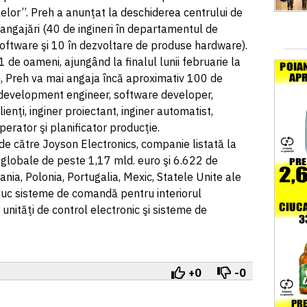
lelor’’. Preh a anunţat la deschiderea centrului de
 angajări (40 de ingineri în departamentul de
software şi 10 în dezvoltare de produse hardware).
 de oameni, ajungând la finalul lunii februarie la
n, Preh va mai angaja încă aproximativ 100 de
e development engineer, software developer,
ienţi, inginer proiectant, inginer automatist,
perator şi planificator producţie.
e către Joyson Electronics, companie listată la
 globale de peste 1,17 mld. euro şi 6.622 de
ania, Polonia, Portugalia, Mexic, Statele Unite ale
oduc sisteme de comandă pentru interiorul
unităţi de control electronic şi sisteme de
+0
-0