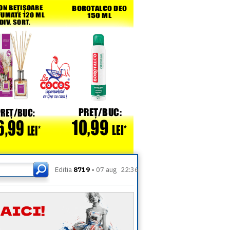
Editia
8719 -
07 aug
22:36