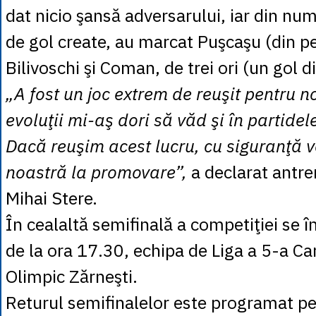
dat nicio şansă adversarului, iar din nu
de gol create, au marcat Puşcaşu (din pe
Bilivoschi şi Coman, de trei ori (un gol d
„A fost un joc extrem de reuşit pentru no
evoluţii mi-aş dori să văd şi în partide
Dacă reuşim acest lucru, cu siguranţă
noastră la promovare”,
a declarat antre
Mihai Stere.
În cealaltă semifinală a competiţiei se î
de la ora 17.30, echipa de Liga a 5-a Ca
Olimpic Zărneşti.
Returul semifinalelor este programat pe