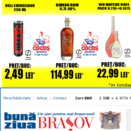
Mica Publicitate
Arhiva
Contact
|
|
Curs BNR
1 EUR
= 4.9774 
1 USD
= 4.3833 
1 GBP
= 5.8304 
1 XAU
= 464.461
1 AED
= 1.1933 
1 AUD
= 2.7957 
1 BGN
= 2.5449 