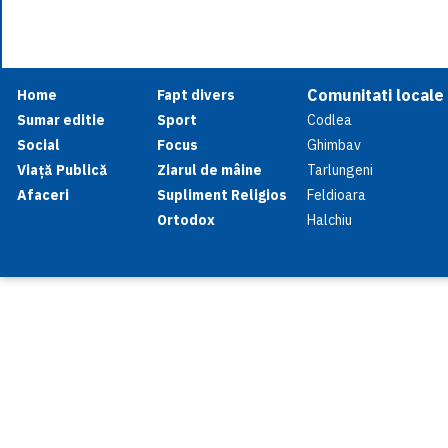
Comunitati locale
Home
Fapt divers
Sumar editie
Sport
Codlea
Social
Focus
Ghimbav
Viață Publică
Ziarul de mâine
Tarlungeni
Afaceri
Supliment Religios
Feldioara
Ortodox
Halchiu