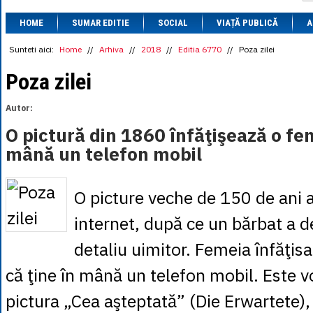
1 BRL
= 0.7714 
HOME
SUMAR EDITIE
SOCIAL
VIAȚĂ PUBLICĂ
1 CAD
= 3.1559 
A
1 CHF
= 5.2813 
1 CNY
= 0.6015 
Sunteti aici:
Home
//
Arhiva
//
2018
//
Editia 6770
//
Poza zilei
1 CZK
= 0.1993 
1 DKK
= 0.6668 
Poza zilei
1 EGP
= 0.0860 
1 HUF
= 1.2223 
Autor:
1 INR
= 0.0513 
1 JPY
= 3.0556 
O pictură din 1860 înfăţişează o fe
1 KRW
= 0.3047 
mână un telefon mobil
1 MDL
= 0.2538 
1 MXN
= 0.2227 
1 NOK
= 0.4191 
1 NZD
= 2.6097 
O picture veche de 150 de ani a
1 PLN
= 1.1646 
1 RSD
= 0.0425 
internet, după ce un bărbat a d
1 RUB
= 0.0530 
1 SEK
= 0.4526 
detaliu uimitor. Femeia înfăţisa
1 TRY
= 0.1141 
1 UAH
= 0.1048 
că ţine în mână un telefon mobil. Este 
1 XDR
= 5.9383 
1 ZAR
= 0.2318 
pictura „Cea aşteptată” (Die Erwartete),