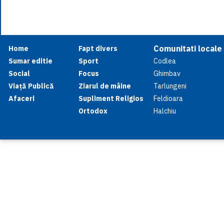
Comunitati locale
Home
Fapt divers
Sumar editie
Sport
Codlea
Social
Focus
Ghimbav
Viață Publică
Ziarul de mâine
Tarlungeni
Afaceri
Supliment Religios
Feldioara
Ortodox
Halchiu