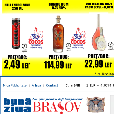
Mica Publicitate
Arhiva
Contact
|
|
Curs BNR
1 EUR
= 4.9774 
1 USD
= 4.3833 
1 GBP
= 5.8304 
1 XAU
= 464.461
1 AED
= 1.1933 
1 AUD
= 2.7957 
1 BGN
= 2.5449 