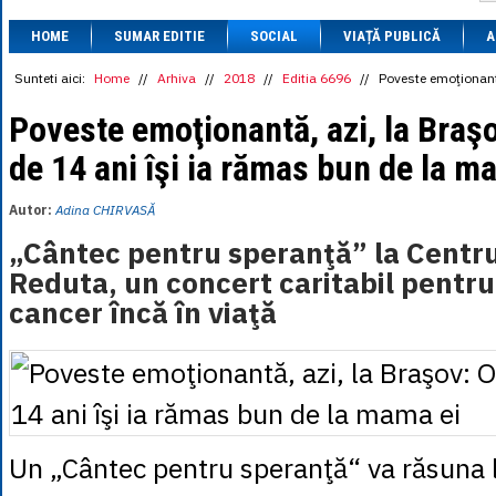
1 BRL
= 0.7714 
HOME
SUMAR EDITIE
SOCIAL
VIAȚĂ PUBLICĂ
1 CAD
= 3.1559 
A
1 CHF
= 5.2813 
1 CNY
= 0.6015 
Sunteti aici:
Home
//
Arhiva
//
2018
//
Editia 6696
//
Poveste emoţionantă
1 CZK
= 0.1993 
1 DKK
= 0.6668 
Poveste emoţionantă, azi, la Braş
1 EGP
= 0.0860 
de 14 ani îşi ia rămas bun de la m
1 HUF
= 1.2223 
1 INR
= 0.0513 
1 JPY
= 3.0556 
Autor:
Adina CHIRVASĂ
1 KRW
= 0.3047 
1 MDL
= 0.2538 
„Cântec pentru speranţă” la Centru
1 MXN
= 0.2227 
Reduta, un concert caritabil pentru
1 NOK
= 0.4191 
1 NZD
= 2.6097 
cancer încă în viaţă
1 PLN
= 1.1646 
1 RSD
= 0.0425 
1 RUB
= 0.0530 
1 SEK
= 0.4526 
1 TRY
= 0.1141 
1 UAH
= 0.1048 
1 XDR
= 5.9383 
1 ZAR
= 0.2318 
Un „Cântec pentru speranţă“ va răsuna 