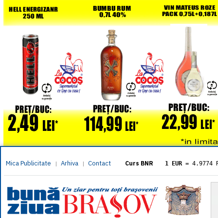
Mica Publicitate
Arhiva
Contact
|
|
Curs BNR
1 EUR
= 4.9774 
1 USD
= 4.3833 
1 GBP
= 5.8304 
1 XAU
= 464.461
1 AED
= 1.1933 
1 AUD
= 2.7957 
1 BGN
= 2.5449 