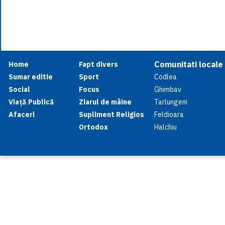
Comunitati locale
Home
Fapt divers
Sumar editie
Sport
Codlea
Social
Focus
Ghimbav
Viață Publică
Ziarul de mâine
Tarlungeni
Afaceri
Supliment Religios
Feldioara
Ortodox
Halchiu