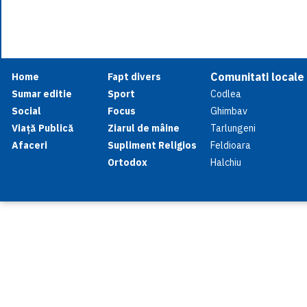
Comunitati locale
Home
Fapt divers
Sumar editie
Sport
Codlea
Social
Focus
Ghimbav
Viață Publică
Ziarul de mâine
Tarlungeni
Afaceri
Supliment Religios
Feldioara
Ortodox
Halchiu