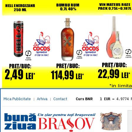
Mica Publicitate
Arhiva
Contact
|
|
Curs BNR
1 EUR
= 4.9774 
1 USD
= 4.3833 
1 GBP
= 5.8304 
1 XAU
= 464.461
1 AED
= 1.1933 
1 AUD
= 2.7957 
1 BGN
= 2.5449 