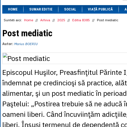
1 BRL
= 0.7714 
HOME
SUMAR EDITIE
SOCIAL
VIAȚĂ PUBLICĂ
1 CAD
= 3.1559 
A
1 CHF
= 5.2813 
1 CNY
= 0.6015 
Sunteti aici:
Home
//
Arhiva
//
2025
//
Editia 8385
//
Post mediatic
1 CZK
= 0.1993 
1 DKK
= 0.6668 
Post mediatic
1 EGP
= 0.0860 
1 HUF
= 1.2223 
Autor:
Marius BOERIU
1 INR
= 0.0513 
1 JPY
= 3.0556 
1 KRW
= 0.3047 
1 MDL
= 0.2538 
1 MXN
= 0.2227 
Episcopul Huşilor, Preasfinţitul Părinte I
1 NOK
= 0.4191 
1 NZD
= 2.6097 
îndemnat pe credincioşi să practice, alăt
1 PLN
= 1.1646 
1 RSD
= 0.0425 
alimentar, şi un post mediatic în perioa
1 RUB
= 0.0530 
1 SEK
= 0.4526 
Paştelui: „Postirea trebuie să ne aducă î
1 TRY
= 0.1141 
1 UAH
= 0.1048 
1 XDR
= 5.9383 
oameni liberi. Când încuviinţăm adicţiil
1 ZAR
= 0.2318 
liberi. Însuşi termenul de dependenţă co