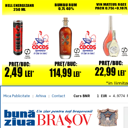
Mica Publicitate
Arhiva
Contact
|
|
Curs BNR
1 EUR
= 4.9774 
1 USD
= 4.3833 
1 GBP
= 5.8304 
1 XAU
= 464.461
1 AED
= 1.1933 
1 AUD
= 2.7957 
1 BGN
= 2.5449 