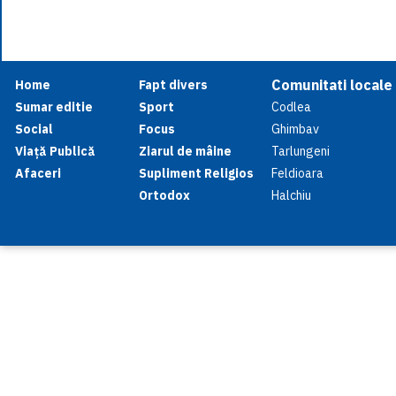
Comunitati locale
Home
Fapt divers
Sumar editie
Sport
Codlea
Social
Focus
Ghimbav
Viață Publică
Ziarul de mâine
Tarlungeni
Afaceri
Supliment Religios
Feldioara
Ortodox
Halchiu