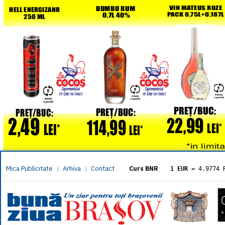
Mica Publicitate
Arhiva
Contact
|
|
Curs BNR
1 EUR
= 4.9774 
1 USD
= 4.3833 
1 GBP
= 5.8304 
1 XAU
= 464.461
1 AED
= 1.1933 
1 AUD
= 2.7957 
1 BGN
= 2.5449 