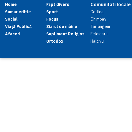
Comunitati locale
Home
Fapt divers
Sumar editie
Sport
Codlea
Social
Focus
Ghimbav
Viață Publică
Ziarul de mâine
Tarlungeni
Afaceri
Supliment Religios
Feldioara
Ortodox
Halchiu