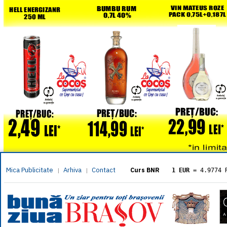
Mica Publicitate
Arhiva
Contact
|
|
Curs BNR
1 EUR
= 4.9774 
1 USD
= 4.3833 
1 GBP
= 5.8304 
1 XAU
= 464.461
1 AED
= 1.1933 
1 AUD
= 2.7957 
1 BGN
= 2.5449 