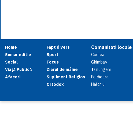
Comunitati locale
Home
Fapt divers
Sumar editie
Sport
Codlea
Social
Focus
Ghimbav
Viață Publică
Ziarul de mâine
Tarlungeni
Afaceri
Supliment Religios
Feldioara
Ortodox
Halchiu