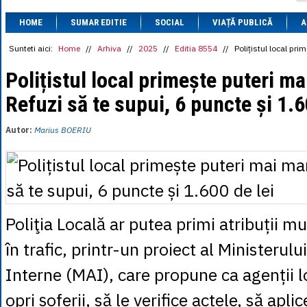
1 BRL
= 0.7714 
HOME
SUMAR EDITIE
SOCIAL
VIAȚĂ PUBLICĂ
1 CAD
= 3.1559 
A
1 CHF
= 5.2813 
1 CNY
= 0.6015 
Sunteti aici:
Home
//
Arhiva
//
2025
//
Editia 8554
//
Polițistul local pri
1 CZK
= 0.1993 
1 DKK
= 0.6668 
Polițistul local primește puteri mai
1 EGP
= 0.0860 
Refuzi să te supui, 6 puncte și 1.6
1 HUF
= 1.2223 
1 INR
= 0.0513 
1 JPY
= 3.0556 
Autor:
Marius BOERIU
1 KRW
= 0.3047 
1 MDL
= 0.2538 
1 MXN
= 0.2227 
1 NOK
= 0.4191 
1 NZD
= 2.6097 
1 PLN
= 1.1646 
1 RSD
= 0.0425 
Poliţia Locală ar putea primi atribuții m
1 RUB
= 0.0530 
1 SEK
= 0.4526 
în trafic, printr-un proiect al Ministerulu
1 TRY
= 0.1141 
1 UAH
= 0.1048 
Interne (MAI), care propune ca agenții l
1 XDR
= 5.9383 
1 ZAR
= 0.2318 
opri șoferii, să le verifice actele, să apli