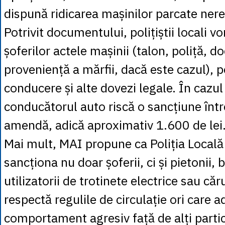
dispună ridicarea mașinilor parcate ner
Potrivit documentului, polițiștii locali vo
șoferilor actele mașinii (talon, poliță, 
proveniență a mărfii, dacă este cazul), 
conducere și alte dovezi legale. În cazul
conducătorul auto riscă o sancțiune într
amendă, adică aproximativ 1.600 de lei
Mai mult, MAI propune ca Poliția Locală
sancționa nu doar șoferii, ci și pietonii, bi
utilizatorii de trotinete electrice sau căr
respectă regulile de circulație ori care 
comportament agresiv față de alți partici