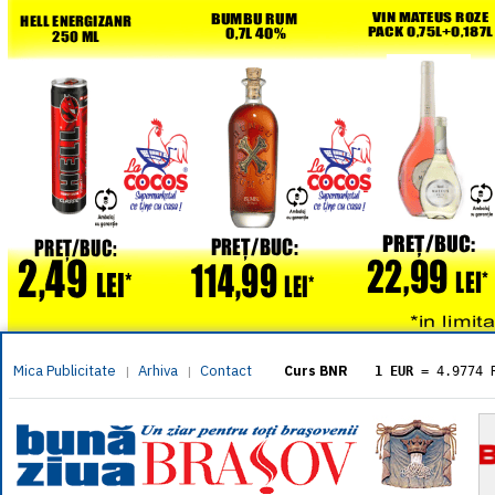
Mica Publicitate
Arhiva
Contact
|
|
Curs BNR
1 EUR
= 4.9774 
1 USD
= 4.3833 
1 GBP
= 5.8304 
1 XAU
= 464.461
1 AED
= 1.1933 
1 AUD
= 2.7957 
1 BGN
= 2.5449 