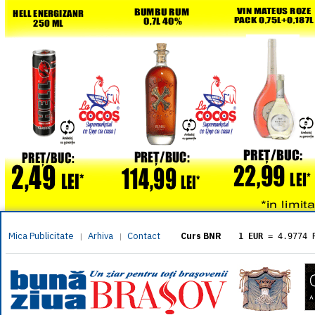
Mica Publicitate
Arhiva
Contact
|
|
Curs BNR
1 EUR
= 4.9774 
1 USD
= 4.3833 
1 GBP
= 5.8304 
1 XAU
= 464.461
1 AED
= 1.1933 
1 AUD
= 2.7957 
1 BGN
= 2.5449 