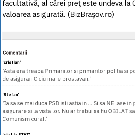
facultativă, al cărei preţ este undeva l
valoarea asigurată. (BizBraşov.ro)
Comentarii
'cristian'
'Asta era treaba Primariilor si primarilor politia si 
de asigurari Ciciu mare prostavan.'
'Stefan'
'Ia sa se mai duca PSD isti astia in ... Si sa NE lase in 
asigurare si la vista lor. Nu ar trebui sa fiu OBILAT s
Comunism curat.'
'stat la STAT'