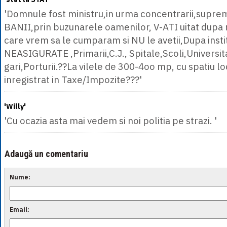
'Domnule fost ministru,in urma concentrarii,suprem
BANII,prin buzunarele oamenilor, V-ATI uitat dupa 
care vrem sa le cumparam si NU le avetii,Dupa institu
NEASIGURATE ,Primarii,C.J., Spitale,Scoli,Universita
gari,Porturii.??La vilele de 300-4oo mp, cu spatiu l
inregistrat in Taxe/Impozite???'
'Willy'
'Cu ocazia asta mai vedem si noi politia pe strazi. '
Adaugă un comentariu
Nume:
Email: