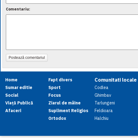
Comentariu:
Postează comentariul
Comunitati locale
Home
Fapt divers
Sumar editie
Sport
Codlea
Social
Focus
Ghimbav
Viață Publică
Ziarul de mâine
Tarlungeni
Afaceri
Supliment Religios
Feldioara
Ortodox
Halchiu