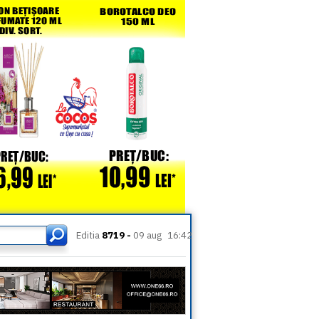
Editia
8719 -
09 aug
16:42