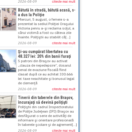
2026-08-09
citeste mai mult
Bătută în stradă, bătută acasă, s-
a dus la Poliţie
Miercuri, 5 august, o femeie s-a
prezentat la sediul Poliţiei Oraşului
Victoria penru a-şi reclama soţul, a
cărui victimă a fost cu câteva zile
înainte. Poliţiştii au stabilit că[...]
2026-08-09
citeste mai mult
Şi-au cumpărat libertatea cu
48.327 lei: 20% din banii furaţi
5 patroni din Braşov au activat
„clauza de nepedepsire”, dosarul
penal de evaziune fiscală fiind
clasat după ce au achitat 330.666
lei: taxe neachitate şi bonusul legal
de clemenţă
2026-08-09
citeste mai mult
Tinerii din taberele din Braşov,
încurajaţi să devină poliţişti
Poliţiştii din cadrul Inspectoratului
de Poliţie Judeţean (IPJ) Braşov au
desfăşurat o serie de activităţi de
informare şi orientare profesională
în taberele şcolare şi de agrement[...]
2026-08-09
citeste mai mult