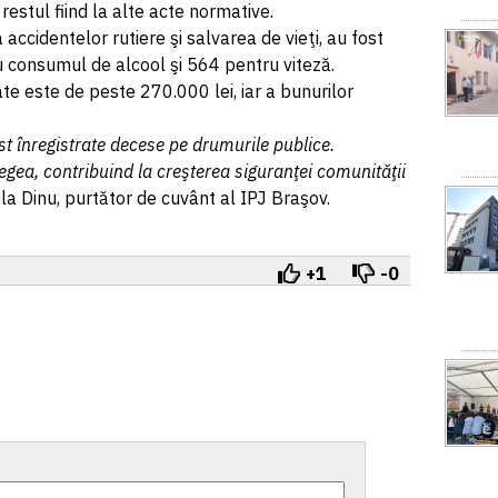
estul fiind la alte acte normative.
accidentelor rutiere şi salvarea de vieţi, au fost
u consumul de alcool şi 564 pentru viteză.
ate este de peste 270.000 lei, iar a bunurilor
t înregistrate decese pe drumurile publice.
gea, contribuind la creşterea siguranţei comunităţii
la Dinu, purtător de cuvânt al IPJ Braşov.
+1
-0