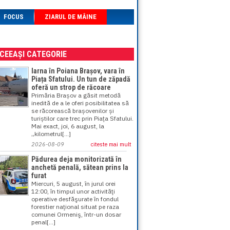
FOCUS
ZIARUL DE MÂINE
ACEEAȘI CATEGORIE
Iarna în Poiana Brașov, vara în
Piața Sfatului. Un tun de zăpadă
oferă un strop de răcoare
Primăria Brașov a găsit metodă
inedită de a le oferi posibilitatea să
se răcorească brașovenilor și
turiștilor care trec prin Piața Sfatului.
Mai exact, joi, 6 august, la
„kilometrul[...]
2026-08-09
citeste mai mult
Pădurea deja monitorizată în
anchetă penală, sătean prins la
furat
Miercuri, 5 august, în jurul orei
12:00, în timpul unor activităţi
operative desfăşurate în fondul
forestier naţional situat pe raza
comunei Ormeniş, într-un dosar
penal[...]