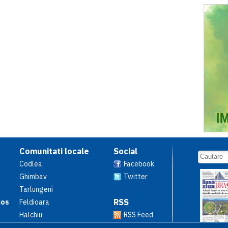
Comunitati locale
Social
Codlea
Facebook
Ghimbav
Twitter
Tarlungeni
RSS
ios
Feldioara
Halchiu
RSS Feed