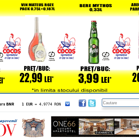
urs BNR
1 EUR
= 4.9774 RON
1 USD
= 4.3833 RON
1 GBP
= 5.8304 RON
1 XAU
= 464.4611 RON
1 AED
= 1.1933 RON
1 AUD
= 2.7957 RON
1 BGN
= 2.5449 RON