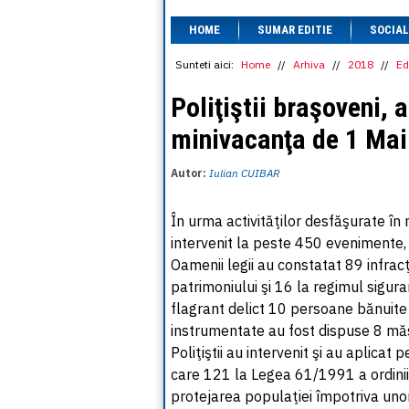
HOME
SUMAR EDITIE
SOCIAL
Sunteti aici:
Home
//
Arhiva
//
2018
//
Ed
Poliţiştii braşoveni, 
minivacanţa de 1 Mai
Autor:
Iulian CUIBAR
În urma activităţilor desfăşurate în 
intervenit la peste 450 evenimente, 
Oamenii legii au constatat 89 infrac
patrimoniului şi 16 la regimul sigura
flagrant delict 10 persoane bănuite 
instrumentate au fost dispuse 8 măs
Poliţiştii au intervenit şi au aplicat
care 121 la Legea 61/1991 a ordinii ş
protejarea populaţiei împotriva unor a