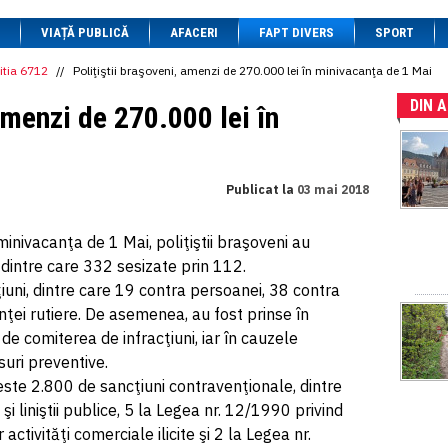
1 BRL
= 0.7714 RON
VIAȚĂ PUBLICĂ
1 CAD
= 3.1559 RON
AFACERI
FAPT DIVERS
SPORT
1 CHF
= 5.2813 RON
1 CNY
= 0.6015 RON
itia 6712
//
Poliţiştii braşoveni, amenzi de 270.000 lei în minivacanţa de 1 Mai
1 CZK
= 0.1993 RON
DIN 
1 DKK
= 0.6668 RON
amenzi de 270.000 lei în
1 EGP
= 0.0860 RON
1 HUF
= 1.2223 RON
1 INR
= 0.0513 RON
1 JPY
= 3.0556 RON
Publicat la
03 mai 2018
1 KRW
= 0.3047 RON
1 MDL
= 0.2538 RON
1 MXN
= 0.2227 RON
minivacanţa de 1 Mai, poliţiştii braşoveni au
1 NOK
= 0.4191 RON
dintre care 332 sesizate prin 112.
1 NZD
= 2.6097 RON
1 PLN
= 1.1646 RON
ţiuni, dintre care 19 contra persoanei, 38 contra
1 RSD
= 0.0425 RON
nţei rutiere. De asemenea, au fost prinse în
1 RUB
= 0.0530 RON
de comiterea de infracţiuni, iar în cauzele
1 SEK
= 0.4526 RON
1 TRY
= 0.1141 RON
uri preventive.
1 UAH
= 0.1048 RON
 peste 2.800 de sancţiuni contravenţionale, dintre
1 XDR
= 5.9383 RON
i liniştii publice, 5 la Legea nr. 12/1990 privind
1 ZAR
= 0.2318 RON
ctivităţi comerciale ilicite şi 2 la Legea nr.