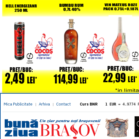
Mica Publicitate
Arhiva
Contact
|
|
Curs BNR
1 EUR
= 4.9774 
1 USD
= 4.3833 
1 GBP
= 5.8304 
1 XAU
= 464.461
1 AED
= 1.1933 
1 AUD
= 2.7957 
1 BGN
= 2.5449 