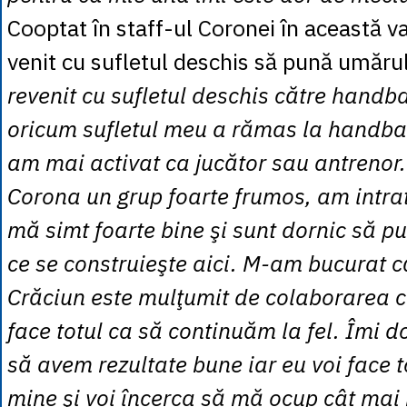
Cooptat în staff-ul Coronei în această v
venit cu sufletul deschis să pună umărul
revenit cu sufletul deschis către handba
oricum sufletul meu a rămas la handbal
am mai activat ca jucător sau antrenor.
Corona un grup foarte frumos, am intrat
mă simt foarte bine şi sunt dornic să pu
ce se construieşte aici. M-am bucurat c
Crăciun este mulţumit de colaborarea c
face totul ca să continuăm la fel. Îmi d
să avem rezultate bune iar eu voi face t
mine şi voi încerca să mă ocup cât mai