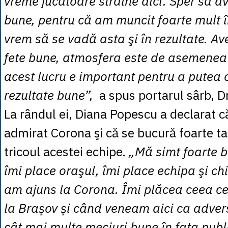
vreme jucătoare străine aici. Sper să a
bune, pentru că am muncit foarte mult î
vrem să se vadă asta şi în rezultate. A
fete bune, atmosfera este de asemenea 
acest lucru e important pentru a putea
rezultate bune”,
a spus portarul sârb, D
La rândul ei, Diana Popescu a declarat 
admirat Corona şi că se bucură foarte t
tricoul acestei echipe.
„Mă simt foarte b
îmi place oraşul, îmi place echipa şi c
am ajuns la Corona. Îmi plăcea ceea ce
la Braşov şi când veneam aici ca adver
cât mai multe meciuri bune în faţa publi