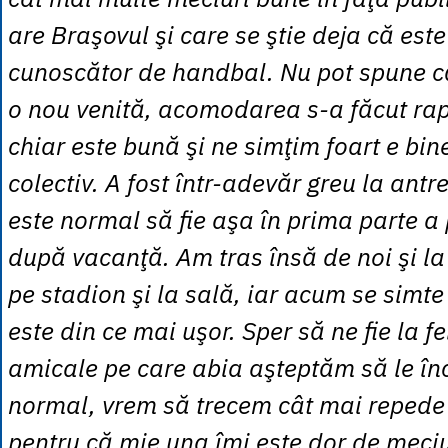
are Braşovul şi care se ştie deja că est
cunoscător de handbal. Nu pot spune c
o nou venită, acomodarea s-a făcut ra
chiar este bună şi ne simţim foart e bin
colectiv. A fost într-adevăr greu la ant
este normal să fie aşa în prima parte a 
după vacanţă. Am tras însă de noi şi l
pe stadion şi la sală, iar acum se simte
este din ce mai uşor. Sper să ne fie la fe
amicale pe care abia aşteptăm să le î
normal, vrem să trecem cât mai repede
pentru că mie una îmi este dor de meciu