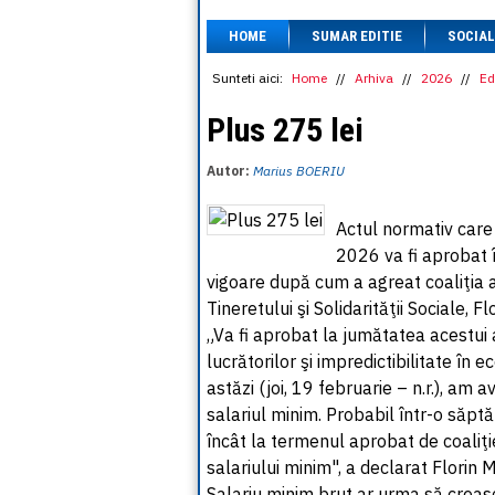
HOME
SUMAR EDITIE
SOCIAL
Sunteti aici:
Home
//
Arhiva
//
2026
//
Ed
Plus 275 lei
Autor:
Marius BOERIU
Actul normativ care 
2026 va fi aprobat î
vigoare după cum a agreat coaliţia an
Tineretului şi Solidarităţii Sociale, F
„Va fi aprobat la jumătatea acestui 
lucrătorilor şi impredictibilitate în
astăzi (joi, 19 februarie – n.r.), am 
salariul minim. Probabil într-o săp
încât la termenul aprobat de coaliţi
salariului minim", a declarat Florin 
Salariu minim brut ar urma să crească