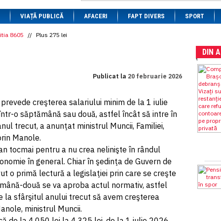
1 BRL
= 0.7714 RON
VIAȚĂ PUBLICĂ
1 CAD
= 3.1559 RON
AFACERI
FAPT DIVERS
SPORT
1 CHF
= 5.2813 RON
1 CNY
= 0.6015 RON
itia 8605
//
Plus 275 lei
1 CZK
= 0.1993 RON
DIN 
1 DKK
= 0.6668 RON
1 EGP
= 0.0860 RON
1 HUF
= 1.2223 RON
Publicat la
20 februarie 2026
1 INR
= 0.0513 RON
1 JPY
= 3.0556 RON
1 KRW
= 0.3047 RON
prevede creşterea salariului minim de la 1 iulie
1 MDL
= 0.2538 RON
ntr-o săptămână sau două, astfel încât să intre în
1 MXN
= 0.2227 RON
1 NOK
= 0.4191 RON
ul trecut, a anunţat ministrul Muncii, Familiei,
1 NZD
= 2.6097 RON
lorin Manole.
1 PLN
= 1.1646 RON
an tocmai pentru a nu crea nelinişte în rândul
1 RSD
= 0.0425 RON
1 RUB
= 0.0530 RON
 economie în general. Chiar în şedinţa de Guvern de
1 SEK
= 0.4526 RON
avut o primă lectură a legislaţiei prin care se creşte
1 TRY
= 0.1141 RON
tămână-două se va aproba actul normativ, astfel
1 UAH
= 0.1048 RON
1 XDR
= 5.9383 RON
e la sfârşitul anului trecut să avem creşterea
1 ZAR
= 0.2318 RON
Manole, ministrul Muncii.
 de la 4.050 lei la 4.325 lei, de la 1 iulie 2026,