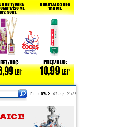
Editia
8719 -
07 aug
21:26