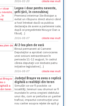
2026-02-20
citeste mai mult
Legea-i doar pentru neveste,
şefii ţării, în concubinaj
Premierul interimar Ilie Bolojan a
evitat un răspuns direct atunci când
a fost întrebat dacă va publica
declaraţia de avere a partenerei sale,
după ce preşedintele Nicuşor Dan a
făcut[...]
2026-08-07
citeste mai mult
Al 2-lea plen de vară
Biroul permanent al Camerei
Deputaţilor a aprobat convocarea
unei sesiuni extraordinare în
perioada 11-12 august, în cadrul
căreia deputaţii vor dezbate patru
iniţiative legislative:[...]
2026-08-07
citeste mai mult
Judeţul Braşov va avea o replică
digitală a realităţii din teren
Simulări ce vor fi posibile: ce
localităţi, terenuri sau drumuri ar fi
inundate în urma creşterii debitului
unui râu, cum ar perturba un şantier
traficul, impactul construcţiei unui
nou cartier asupra reţelei de apă şi