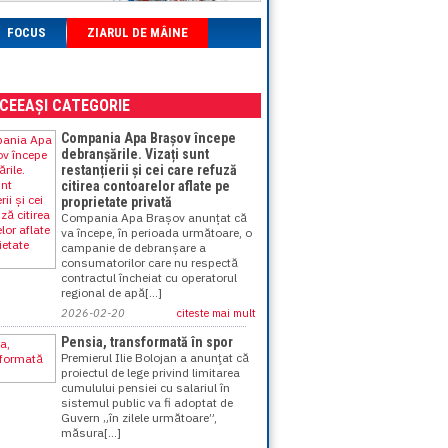
FOCUS
ZIARUL DE MÂINE
ACEEAȘI CATEGORIE
Compania Apa Brașov începe
debranșările. Vizați sunt
restanțierii și cei care refuză
citirea contoarelor aflate pe
proprietate privată
Compania Apa Brașov anunțat că
va începe, în perioada următoare, o
campanie de debranșare a
consumatorilor care nu respectă
contractul încheiat cu operatorul
regional de apă[...]
2026-02-20
citeste mai mult
Pensia, transformată în spor
Premierul Ilie Bolojan a anunţat că
proiectul de lege privind limitarea
cumulului pensiei cu salariul în
sistemul public va fi adoptat de
Guvern „în zilele următoare”,
măsura[...]