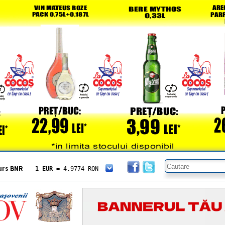
urs BNR
1 EUR
= 4.9774 RON
1 USD
= 4.3833 RON
1 GBP
= 5.8304 RON
1 XAU
= 464.4611 RON
1 AED
= 1.1933 RON
1 AUD
= 2.7957 RON
1 BGN
= 2.5449 RON