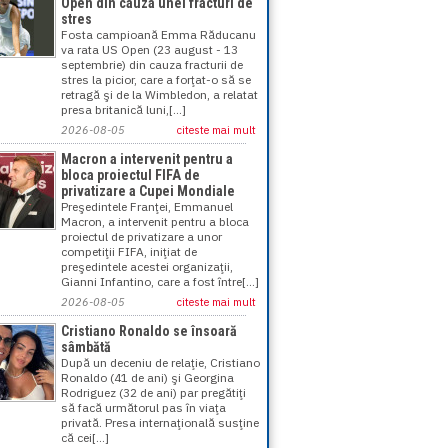
Open din cauza unei fracturi de
stres
Fosta campioană Emma Răducanu
va rata US Open (23 august - 13
septembrie) din cauza fracturii de
stres la picior, care a forţat-o să se
retragă şi de la Wimbledon, a relatat
presa britanică luni,[...]
2026-08-05
citeste mai mult
Macron a intervenit pentru a
bloca proiectul FIFA de
privatizare a Cupei Mondiale
Preşedintele Franţei, Emmanuel
Macron, a intervenit pentru a bloca
proiectul de privatizare a unor
competiţii FIFA, iniţiat de
preşedintele acestei organizaţii,
Gianni Infantino, care a fost între[...]
2026-08-05
citeste mai mult
Cristiano Ronaldo se însoară
sâmbătă
După un deceniu de relaţie, Cristiano
Ronaldo (41 de ani) şi Georgina
Rodriguez (32 de ani) par pregătiţi
să facă următorul pas în viaţa
privată. Presa internaţională susţine
că cei[...]