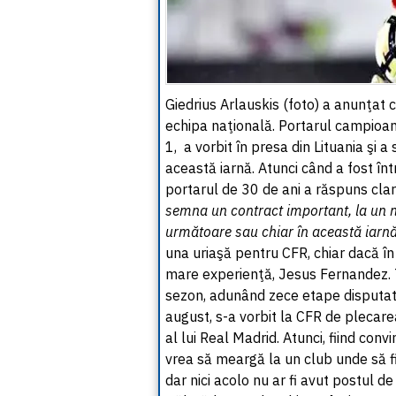
Giedrius Arlauskis (foto) a anunţat 
echipa naţională. Portarul campioanei
1, a vorbit în presa din Lituania şi 
această iarnă. Atunci când a fost în
portarul de 30 de ani a răspuns clar
semna un contract important, la un niv
următoare sau chiar în această iarn
una uriaşă pentru CFR, chiar dacă în 
mare experienţă, Jesus Fernandez. To
sezon, adunând zece etape disputate 
august, s-a vorbit la CFR de plecarea
al lui Real Madrid. Atunci, fiind conv
vrea să meargă la un club unde să fie 
dar nici acolo nu ar fi avut postul de t