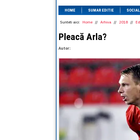
HOME
SUMAR EDITIE
SOCIAL
Sunteti aici:
Home
//
Arhiva
//
2018
//
Ed
Pleacă Arla?
Autor: