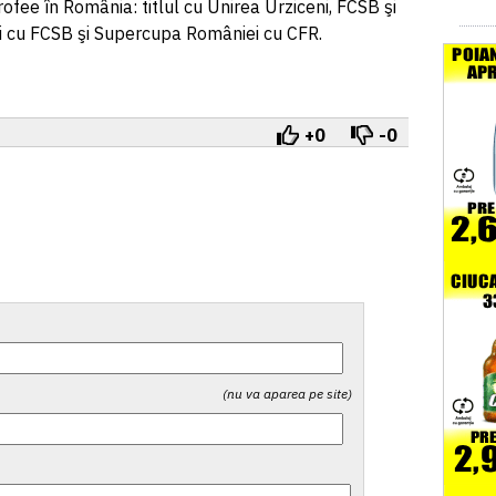
ofee în România: titlul cu Unirea Urziceni, FCSB şi
ii cu FCSB şi Supercupa României cu CFR.
+0
-0
(nu va aparea pe site)