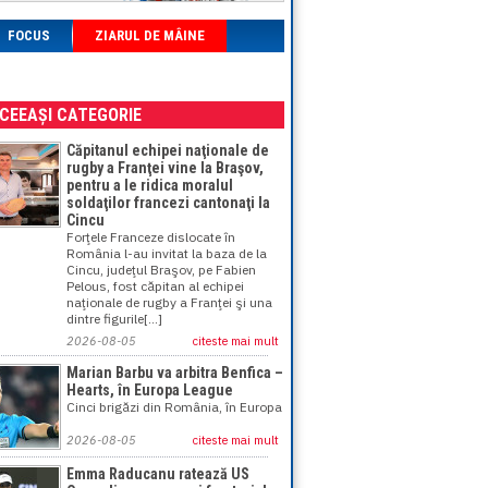
FOCUS
ZIARUL DE MÂINE
ACEEAȘI CATEGORIE
Căpitanul echipei naţionale de
rugby a Franţei vine la Braşov,
pentru a le ridica moralul
soldaţilor francezi cantonaţi la
Cincu
Forţele Franceze dislocate în
România l-au invitat la baza de la
Cincu, judeţul Braşov, pe Fabien
Pelous, fost căpitan al echipei
naţionale de rugby a Franţei şi una
dintre figurile[...]
2026-08-05
citeste mai mult
Marian Barbu va arbitra Benfica –
Hearts, în Europa League
Cinci brigăzi din România, în Europa
2026-08-05
citeste mai mult
Emma Raducanu ratează US