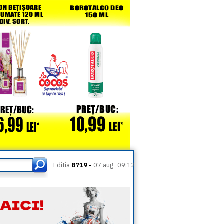
Editia
8719 -
07 aug
09:12