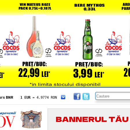
urs BNR
1 EUR
= 4.9774 RON
1 USD
= 4.3833 RON
1 GBP
= 5.8304 RON
1 XAU
= 464.4611 RON
1 AED
= 1.1933 RON
1 AUD
= 2.7957 RON
1 BGN
= 2.5449 RON