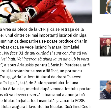
că vrea să plece de la CFR şi că se retrage de la
, unul dintre cei mai importanţi jucători din Liga
a susţinut că despărţirea se poate produce chiar în
trebat dacă se vede jucând în afara României,
:
„Voi face 31 de ani curând şi sunt convins că voi
el înalt. Voi încerca să ajung la un alt club în vara
ă”,
a spus Arlauskis pentru 15min.lt. Pierderea ar fi
lotul feroviarilor se mai află încă un portar cu
tuşi, „Arla” a fost titularul de drept în acest
în Liga 1, faţă de 3 ale spaniolului. În luna
 lui Arlauskis, imediat după venirea fostului portar
ins că va deveni rezervă, lituanianul a anunţat că
titular. Iniţial a fost înaintată şi varianta FCSB,
itular asigurat, favoritul lui Nicolae Dică fiind Cristi