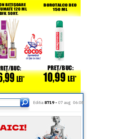
Editia
8719 -
07 aug
06:08