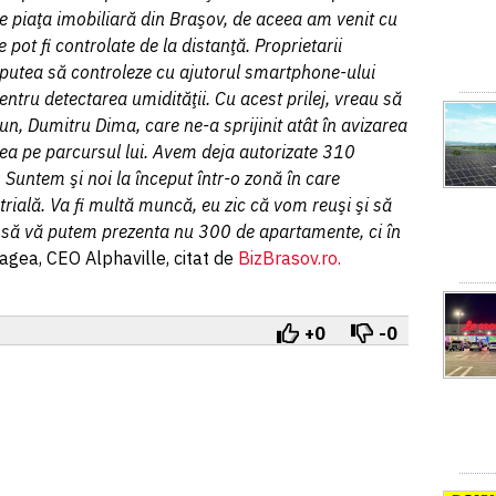
 piaţa imobiliară din Braşov, de aceea am venit cu
ot fi controlate de la distanţă. Proprietarii
putea să controleze cu ajutorul smartphone-ului
entru detectarea umidităţii. Cu acest prilej, vreau să
n, Dumitru Dima, care ne-a sprijinit atât în avizarea
rea pe parcursul lui. Avem deja autorizate 310
Suntem şi noi la început într-o zonă în care
ială. Va fi multă muncă, eu zic că vom reuşi şi să
 să vă putem prezenta nu 300 de apartamente, ci în
agea, CEO Alphaville, citat de
BizBrasov.ro.
+0
-0