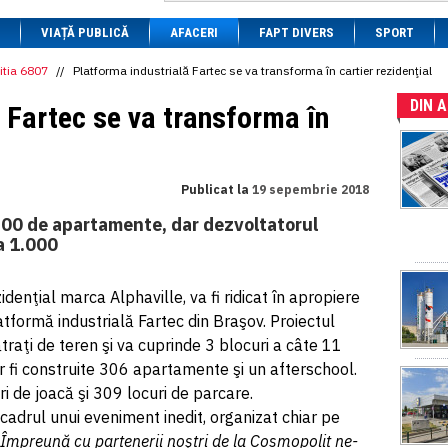
1 BRL
= 0.7714 RON
VIAȚĂ PUBLICĂ
1 CAD
= 3.1559 RON
AFACERI
FAPT DIVERS
SPORT
1 CHF
= 5.2813 RON
1 CNY
= 0.6015 RON
itia 6807
//
Platforma industrială Fartec se va transforma în cartier rezidenţial
1 CZK
= 0.1993 RON
DIN 
1 DKK
= 0.6668 RON
 Fartec se va transforma în
1 EGP
= 0.0860 RON
1 HUF
= 1.2223 RON
1 INR
= 0.0513 RON
1 JPY
= 3.0556 RON
Publicat la
19 sepembrie 2018
1 KRW
= 0.3047 RON
1 MDL
= 0.2538 RON
300 de apartamente, dar dezvoltatorul
1 MXN
= 0.2227 RON
a 1.000
1 NOK
= 0.4191 RON
1 NZD
= 2.6097 RON
1 PLN
= 1.1646 RON
denţial marca Alphaville, va fi ridicat în apropiere
1 RSD
= 0.0425 RON
atformă industrială Fartec din Braşov. Proiectul
1 RUB
= 0.0530 RON
1 SEK
= 0.4526 RON
raţi de teren şi va cuprinde 3 blocuri a câte 11
1 TRY
= 0.1141 RON
vor fi construite 306 apartamente şi un afterschool.
1 UAH
= 0.1048 RON
ri de joacă şi 309 locuri de parcare.
1 XDR
= 5.9383 RON
1 ZAR
= 0.2318 RON
 cadrul unui eveniment inedit, organizat chiar pe
Împreună cu partenerii noştri de la Cosmopolit ne-