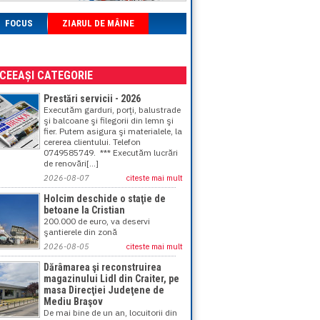
FOCUS
ZIARUL DE MÂINE
ACEEAȘI CATEGORIE
Prestări servicii - 2026
Executăm garduri, porţi, balustrade
şi balcoane şi filegorii din lemn şi
fier. Putem asigura şi materialele, la
cererea clientului. Telefon
0749585749. *** Executăm lucrări
de renovări[...]
2026-08-07
citeste mai mult
Holcim deschide o staţie de
betoane la Cristian
200.000 de euro, va deservi
şantierele din zonă
2026-08-05
citeste mai mult
Dărâmarea şi reconstruirea
magazinului Lidl din Craiter, pe
masa Direcţiei Judeţene de
Mediu Braşov
De mai bine de un an, locuitorii din