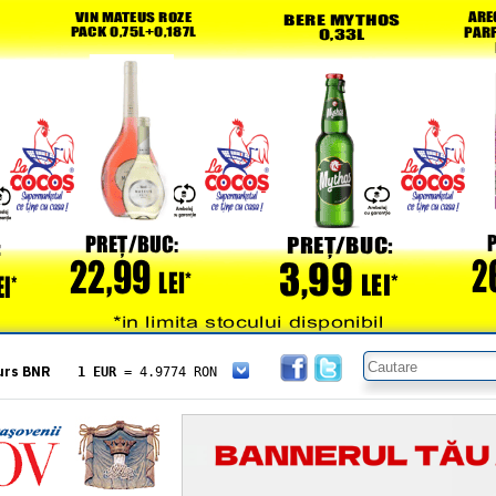
urs BNR
1 EUR
= 4.9774 RON
1 USD
= 4.3833 RON
1 GBP
= 5.8304 RON
1 XAU
= 464.4611 RON
1 AED
= 1.1933 RON
1 AUD
= 2.7957 RON
1 BGN
= 2.5449 RON