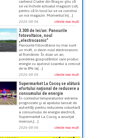
cartierul Craiter din Braşov ştiu că
se va închide actualul magazin Lidl,
pentru că în locul lui se va construi
un noi magazin. Momentul în[...]
2026-08-06
citeste mai mult
3.300 de lei/an: Panourile
fotovoltaice, noul
„electrocasnic”
Panourile fotovoltaice nu mai sunt
un moft, ci devin noul electrocasnic
al României. În doar un an,
ponderea gospodăriilor care produc
energie cu ajutorul soarelui a crescut
de la 8% la[...]
2026-08-06
citeste mai mult
Supermarket La Cocoş se alătură
efortului naţional de reducere a
consumului de energie
În contextul temperaturilor extreme
prognozate şi al apelului lansat de
autorităţi pentru reducerea voluntară
a consumului de energie electrică,
Supermarket La Cocoş a anunţat
miercuri,[...]
2026-08-06
citeste mai mult