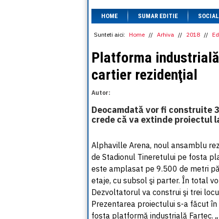
HOME
SUMAR EDITIE
SOCIAL
Sunteti aici:
Home
//
Arhiva
//
2018
//
Ed
Platforma industrială
cartier rezidenţial
Autor:
Deocamdată vor fi construite 
crede că va extinde proiectul l
Alphaville Arena, noul ansamblu rezi
de Stadionul Tineretului pe fosta pl
este amplasat pe 9.500 de metri păt
etaje, cu subsol şi parter. În total 
Dezvoltatorul va construi şi trei locu
Prezentarea proiectului s-a făcut în
fosta platformă industrială Fartec.
„