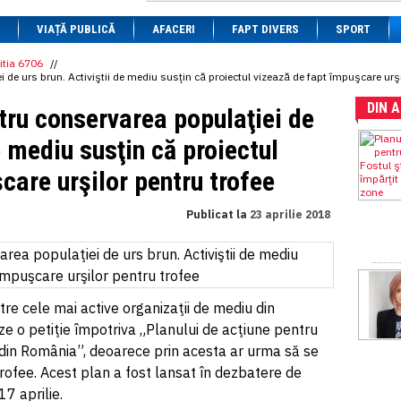
1 BRL
= 0.7714 RON
VIAȚĂ PUBLICĂ
1 CAD
= 3.1559 RON
AFACERI
FAPT DIVERS
SPORT
1 CHF
= 5.2813 RON
1 CNY
= 0.6015 RON
itia 6706
//
 de urs brun. Activiştii de mediu susţin că proiectul vizează de fapt împuşcare urşi
1 CZK
= 0.1993 RON
1 DKK
= 0.6668 RON
DIN 
tru conservarea populaţiei de
1 EGP
= 0.0860 RON
1 HUF
= 1.2223 RON
e mediu susţin că proiectul
1 INR
= 0.0513 RON
1 JPY
= 3.0556 RON
care urşilor pentru trofee
1 KRW
= 0.3047 RON
1 MDL
= 0.2538 RON
1 MXN
= 0.2227 RON
Publicat la
23 aprilie 2018
1 NOK
= 0.4191 RON
1 NZD
= 2.6097 RON
1 PLN
= 1.1646 RON
1 RSD
= 0.0425 RON
1 RUB
= 0.0530 RON
1 SEK
= 0.4526 RON
re cele mai active organizaţii de mediu din
1 TRY
= 0.1141 RON
e o petiţie împotriva „Planului de acţiune pentru
1 UAH
= 0.1048 RON
din România”, deoarece prin acesta ar urma să se
1 XDR
= 5.9383 RON
1 ZAR
= 0.2318 RON
rofee. Acest plan a fost lansat în dezbatere de
17 aprilie.