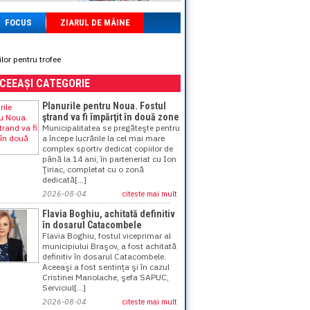
FOCUS
ZIARUL DE MÂINE
lor pentru trofee
ACEEAȘI CATEGORIE
Planurile pentru Noua. Fostul
ştrand va fi împărţit în două zone
Municipalitatea se pregăteşte pentru
a începe lucrările la cel mai mare
complex sportiv dedicat copiilor de
până la 14 ani, în parteneriat cu Ion
Ţiriac, completat cu o zonă
dedicată[...]
2026-08-04
citeste mai mult
Flavia Boghiu, achitată definitiv
în dosarul Catacombele
Flavia Boghiu, fostul viceprimar al
municipiului Braşov, a fost achitată
definitiv în dosarul Catacombele.
Aceeaşi a fost sentinţa şi în cazul
Cristinei Manolache, şefa SAPUC,
Serviciul[...]
2026-08-04
citeste mai mult