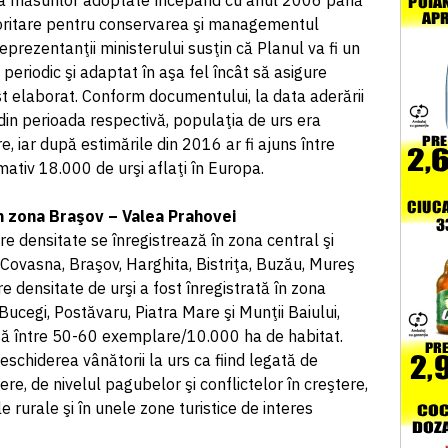
aza măsurilor adoptate începând cu anul 2006 până
rioritare pentru conservarea şi managementul
Reprezentanţii ministerului susţin că Planul va fi un
 periodic şi adaptat în aşa fel încât să asigure
st elaborat. Conform documentului, la data aderării
din perioada respectivă, populaţia de urs era
, iar după estimările din 2016 ar fi ajuns între
mativ 18.000 de urşi aflaţi în Europa.
n zona Braşov – Valea Prahovei
re densitate se înregistrează în zona central şi
e Covasna, Braşov, Harghita, Bistriţa, Buzău, Mureş
e densitate de urşi a fost înregistrată în zona
ucegi, Postăvaru, Piatra Mare şi Munţii Baiului,
să între 50-60 exemplare/10.000 ha de habitat.
eschiderea vânătorii la urs ca fiind legată de
ere, de nivelul pagubelor şi conflictelor în creştere,
e rurale şi în unele zone turistice de interes