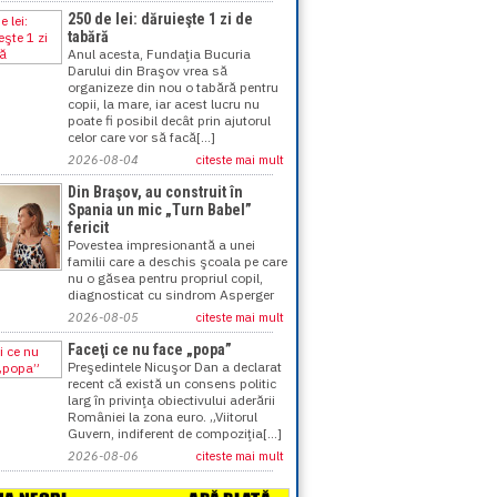
250 de lei: dăruieşte 1 zi de
tabără
Anul acesta, Fundaţia Bucuria
Darului din Braşov vrea să
organizeze din nou o tabără pentru
copii, la mare, iar acest lucru nu
poate fi posibil decât prin ajutorul
celor care vor să facă[...]
2026-08-04
citeste mai mult
Din Braşov, au construit în
Spania un mic „Turn Babel”
fericit
Povestea impresionantă a unei
familii care a deschis şcoala pe care
nu o găsea pentru propriul copil,
diagnosticat cu sindrom Asperger
2026-08-05
citeste mai mult
Faceţi ce nu face „popa”
Preşedintele Nicuşor Dan a declarat
recent că există un consens politic
larg în privinţa obiectivului aderării
României la zona euro. „Viitorul
Guvern, indiferent de compoziţia[...]
2026-08-06
citeste mai mult