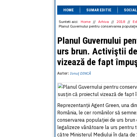
HOME
SUMAR EDITIE
SOCIAL
Sunteti aici:
Home
//
Arhiva
//
2018
//
Ed
Planul Guvernului pentru conservarea populaţiei
Planul Guvernului pen
urs brun. Activiştii d
vizează de fapt împuş
Autor:
Ionuţ DINCĂ
Reprezentanţii Agent Green, una dint
România, le cer românilor să semnez
conservarea populaţiei de urs brun 
legalizeze vânătoare la urs pentru t
către Ministerul Mediului în data de 