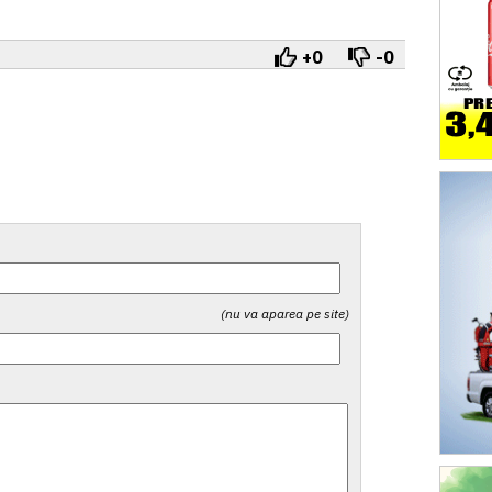
+0
-0
(nu va aparea pe site)