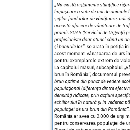
„Nu există argumente ştiinţifice rigu
împuşcare a sute de mii de animale în
şefilor fondurilor de vânătoare, adi
această afacere de vânătoare de trof
promis SUAS (Serviciul de Urgenţă pe
profesioniste doar atunci când un an
şi bunurile lor”
, se arată în petiţia i
acest moment, vânătoarea de urs în
pentru exemplarele extrem de viole
La capitolul măsuri, subcapitolul 
brun în România“, documentul preved
brun optime din punct de vedere ecolo
populaţional (diferenţa dintre efectivu
densităţi ridicate, prin acţiuni speci
echilibrului în natură şi în vederea p
populaţiei de urs brun din România”.
România ar avea cu 2.000 de urşi ma
pentru conservarea populaţiei de u