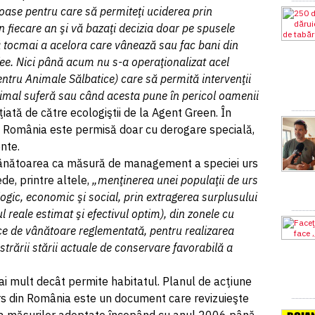
roase pentru care să permiteţi uciderea prin
 fiecare an şi vă bazaţi decizia doar pe spusele
că tocmai a acelora care vânează sau fac bani din
ee. Nici până acum nu s-a operaţionalizat acel
ntru Animale Sălbatice) care să permită intervenţii
imal suferă sau când acesta pune în pericol oamenii
niţiată de către ecologiştii de la Agent Green. În
 România este permisă doar cu derogare specială,
nte.
„Vânătoarea ca măsură de management a speciei urs
e, printre altele,
„menţinerea unei populaţii de urs
gic, economic şi social, prin extragerea surplusului
l reale estimat şi efectivul optim), din zonele cu
fice de vânătoare reglementată, pentru realizarea
ăstrării stării actuale de conservare favorabilă a
i mult decât permite habitatul. Planul de acţiune
rs din România este un document care revizuieşte