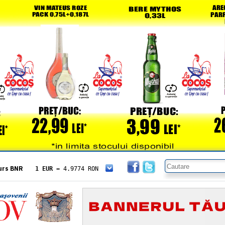
urs BNR
1 EUR
= 4.9774 RON
1 USD
= 4.3833 RON
1 GBP
= 5.8304 RON
1 XAU
= 464.4611 RON
1 AED
= 1.1933 RON
1 AUD
= 2.7957 RON
1 BGN
= 2.5449 RON