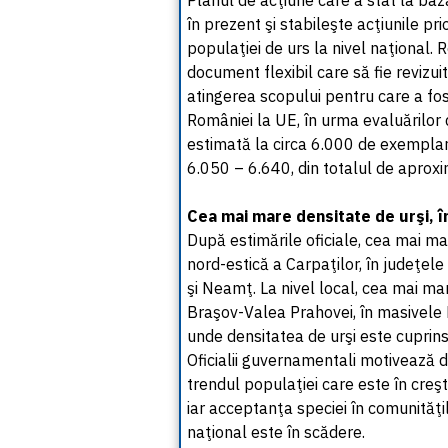
Planul de acţiune care a stat la b
în prezent şi stabileşte acţiunile p
populaţiei de urs la nivel naţional. 
document flexibil care să fie revizuit
atingerea scopului pentru care a fo
României la UE, în urma evaluărilor 
estimată la circa 6.000 de exemplare
6.050 – 6.640, din totalul de aproxi
Cea mai mare densitate de urşi, î
După estimările oficiale, cea mai ma
nord-estică a Carpaţilor, în judeţel
şi Neamţ. La nivel local, cea mai mar
Braşov-Valea Prahovei, în masivele B
unde densitatea de urşi este cuprin
Oficialii guvernamentali motivează d
trendul populaţiei care este în creşt
iar acceptanţa speciei în comunităţil
naţional este în scădere.