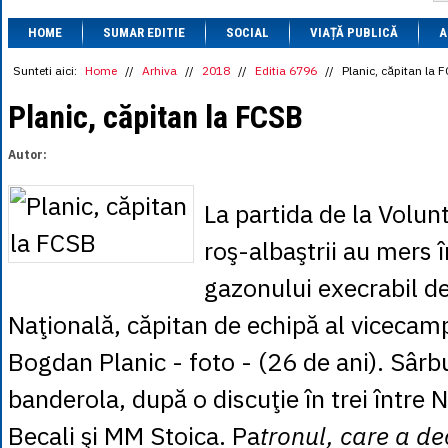
1 BRL
= 0.7714 
HOME
SUMAR EDITIE
SOCIAL
VIAȚĂ PUBLICĂ
1 CAD
= 3.1559 
A
1 CHF
= 5.2813 
1 CNY
= 0.6015 
Sunteti aici:
Home
//
Arhiva
//
2018
//
Editia 6796
//
Planic, căpitan la 
1 CZK
= 0.1993 
1 DKK
= 0.6668 
Planic, căpitan la FCSB
1 EGP
= 0.0860 
1 HUF
= 1.2223 
Autor:
1 INR
= 0.0513 
1 JPY
= 3.0556 
1 KRW
= 0.3047 
La partida de la Volun
1 MDL
= 0.2538 
1 MXN
= 0.2227 
roş-albaştrii au mers î
1 NOK
= 0.4191 
1 NZD
= 2.6097 
gazonului execrabil d
1 PLN
= 1.1646 
1 RSD
= 0.0425 
Naţională, căpitan de echipă al vicecamp
1 RUB
= 0.0530 
1 SEK
= 0.4526 
Bogdan Planic - foto - (26 de ani). Sârbu
1 TRY
= 0.1141 
1 UAH
= 0.1048 
banderola, după o discuţie în trei între N
1 XDR
= 5.9383 
1 ZAR
= 0.2318 
Becali şi MM Stoica. Pa
tronul, care a d