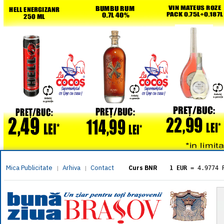
Mica Publicitate
Arhiva
Contact
|
|
Curs BNR
1 EUR
= 4.9774 
1 USD
= 4.3833 
1 GBP
= 5.8304 
1 XAU
= 464.461
1 AED
= 1.1933 
1 AUD
= 2.7957 
1 BGN
= 2.5449 