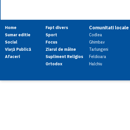
Comunitati locale
Home
Fapt divers
Sumar editie
Sport
Codlea
Social
Focus
Ghimbav
Viață Publică
Ziarul de mâine
Tarlungeni
Afaceri
Supliment Religios
Feldioara
Ortodox
Halchiu