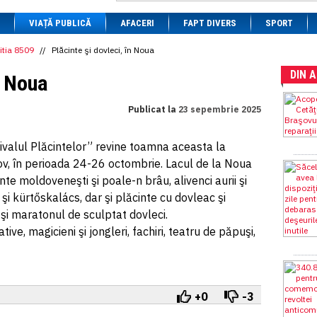
1 BRL
= 0.7714 RON
VIAȚĂ PUBLICĂ
1 CAD
= 3.1559 RON
AFACERI
FAPT DIVERS
SPORT
1 CHF
= 5.2813 RON
1 CNY
= 0.6015 RON
itia 8509
//
Plăcinte şi dovleci, în Noua
1 CZK
= 0.1993 RON
DIN 
1 DKK
= 0.6668 RON
n Noua
1 EGP
= 0.0860 RON
1 HUF
= 1.2223 RON
Publicat la
23 sepembrie 2025
1 INR
= 0.0513 RON
1 JPY
= 3.0556 RON
1 KRW
= 0.3047 RON
ivalul Plăcintelor” revine toamna aceasta la
1 MDL
= 0.2538 RON
v, în perioada 24-26 octombrie. Lacul de la Noua
1 MXN
= 0.2227 RON
1 NOK
= 0.4191 RON
inte moldoveneşti şi poale-n brâu, alivenci aurii şi
1 NZD
= 2.6097 RON
 şi kürtőskalács, dar şi plăcinte cu dovleac şi
1 PLN
= 1.1646 RON
t şi maratonul de sculptat dovleci.
1 RSD
= 0.0425 RON
1 RUB
= 0.0530 RON
ive, magicieni şi jongleri, fachiri, teatru de păpuşi,
1 SEK
= 0.4526 RON
1 TRY
= 0.1141 RON
1 UAH
= 0.1048 RON
1 XDR
= 5.9383 RON
1 ZAR
= 0.2318 RON
+0
-3