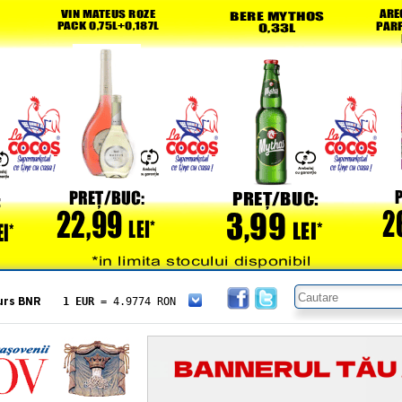
urs BNR
1 EUR
= 4.9774 RON
1 USD
= 4.3833 RON
1 GBP
= 5.8304 RON
1 XAU
= 464.4611 RON
1 AED
= 1.1933 RON
1 AUD
= 2.7957 RON
1 BGN
= 2.5449 RON