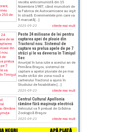
revolta anticomunistă din 15
Noiembrie 1987, când muncitorii de
la Fabrica de Autocamioane au ieşit
în stradă. Evenimentele prin care va
fi marcată[...]
2025-09-23
citeste mai mult
Peste 24 milioane de lei pentru
captarea apei de ploaie din
Tractorul nou. Sistemul de
captare va prelua apele de pe 7
străzi şi le va deversa în Timişul
Sec
Anunţat în luna iulie a acestui an de
Primăria Braşov, sistemul de
captare a apelor pluviale de pe mai
multe străzi din zona nouă a
cartierului Tractorul a ajuns în
Studiului de fezabilitate.[...]
2025-09-23
citeste mai mult
Centrul Cultural Apollonia
rămâne fără maşinuţa electrică
Vehiculul va fi preluat de Grădina
Zoologică Braşov
2025-09-23
citeste mai mult