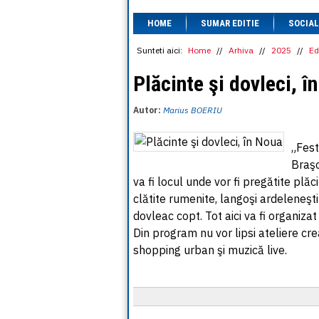
HOME
SUMAR EDITIE
SOCIAL
Sunteti aici:
Home
//
Arhiva
//
2025
//
Ed
Plăcinte şi dovleci, î
Autor:
Marius BOERIU
„Fest
Braşo
va fi locul unde vor fi pregătite plăc
clătite rumenite, langoşi ardeleneşti
dovleac copt. Tot aici va fi organiza
Din program nu vor lipsi ateliere creat
shopping urban şi muzică live.