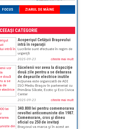
FOCUS
ZIARUL DE MÂINE
ACEEAȘI CATEGORIE
Acoperişul Cetăţuii Braşovului
intră în reparaţii
Lucrările sunt efectuate în regim de
urgenţă
2025-09-23
citeste mai mult
Săcelenii vor avea la dispoziţie
două zile pentru a se debarasa
de deşeurile electrice inutile
Acţiunea este organizată de ADI
ISO Mediu Braşov în parteneriat cu
Primăria Săcele, Ecotic şi Eco Civica
Center
2025-09-23
citeste mai mult
340.800 lei pentru comemorarea
revoltei anticomuniste din 1987.
Comemorare, cros şi dineu
oficial cu 250 de invitaţi
Braşovul va marca şi în acest an