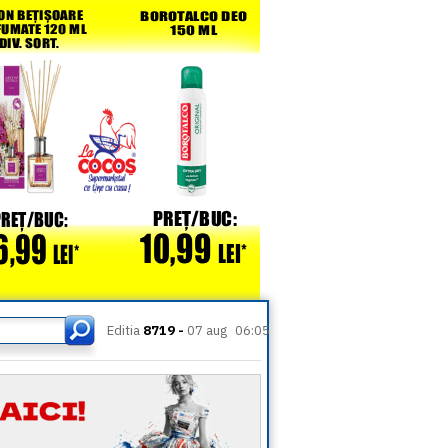
Editia
8719 -
07 aug
06:05