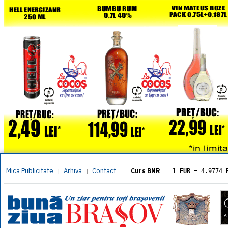
Mica Publicitate
Arhiva
Contact
|
|
Curs BNR
1 EUR
= 4.9774 
1 USD
= 4.3833 
1 GBP
= 5.8304 
1 XAU
= 464.461
1 AED
= 1.1933 
1 AUD
= 2.7957 
1 BGN
= 2.5449 