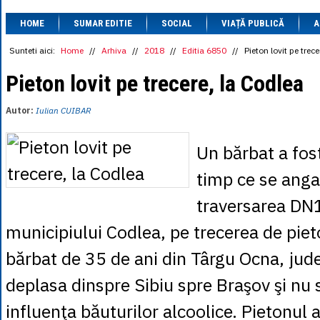
1 BRL
= 0.7714 
HOME
SUMAR EDITIE
SOCIAL
VIAȚĂ PUBLICĂ
1 CAD
= 3.1559 
A
1 CHF
= 5.2813 
1 CNY
= 0.6015 
Sunteti aici:
Home
//
Arhiva
//
2018
//
Editia 6850
//
Pieton lovit pe trec
1 CZK
= 0.1993 
1 DKK
= 0.6668 
Pieton lovit pe trecere, la Codlea
1 EGP
= 0.0860 
1 HUF
= 1.2223 
Autor:
Iulian CUIBAR
1 INR
= 0.0513 
1 JPY
= 3.0556 
1 KRW
= 0.3047 
Un bărbat a fos
1 MDL
= 0.2538 
1 MXN
= 0.2227 
timp ce se anga
1 NOK
= 0.4191 
1 NZD
= 2.6097 
traversarea DN1
1 PLN
= 1.1646 
1 RSD
= 0.0425 
municipiului Codlea, pe trecerea de piet
1 RUB
= 0.0530 
1 SEK
= 0.4526 
bărbat de 35 de ani din Târgu Ocna, jud
1 TRY
= 0.1141 
1 UAH
= 0.1048 
deplasa dinspre Sibiu spre Braşov şi nu 
1 XDR
= 5.9383 
1 ZAR
= 0.2318 
influenţa băuturilor alcoolice. Pietonul 