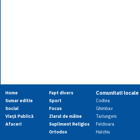
Comunitati locale
Home
Fapt divers
Sumar editie
Sport
Codlea
Social
Focus
Ghimbav
Viață Publică
Ziarul de mâine
Tarlungeni
Afaceri
Supliment Religios
Feldioara
Ortodox
Halchiu