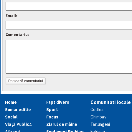
Email:
Comentariu:
Postează comentariul
Comunitati locale
Home
Fapt divers
Sumar editie
Sport
Codlea
Social
Focus
Ghimbav
Viață Publică
Ziarul de mâine
Tarlungeni
Afaceri
Supliment Religios
Feldioara