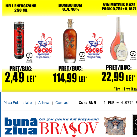
Mica Publicitate
Arhiva
Contact
|
|
Curs BNR
1 EUR
= 4.9774 
1 USD
= 4.3833 
1 GBP
= 5.8304 
1 XAU
= 464.461
1 AED
= 1.1933 
1 AUD
= 2.7957 
1 BGN
= 2.5449 