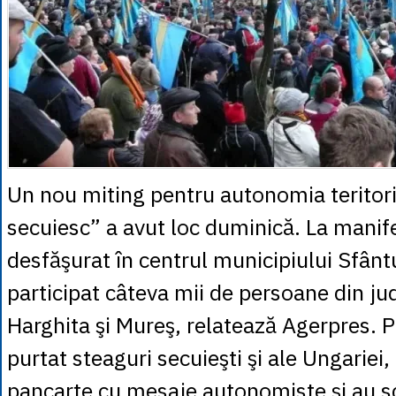
Un nou miting pentru autonomia teritori
secuiesc” a avut loc duminică. La manife
desfăşurat în centrul municipiului Sfân
participat câteva mii de persoane din j
Harghita şi Mureş, relatează Agerpres. Pa
purtat steaguri secuieşti şi ale Ungariei
pancarte cu mesaje autonomiste şi au s