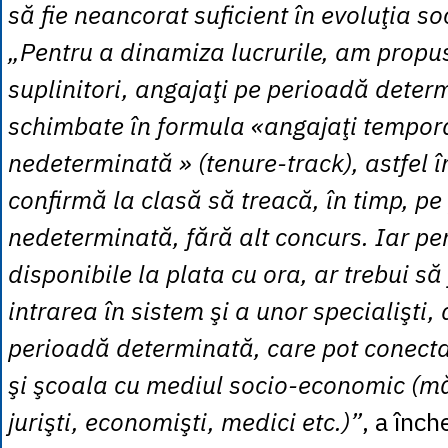
să fie neancorat suficient în evoluţia soc
„Pentru a dinamiza lucrurile, am propus
suplinitori, angajaţi pe perioadă determ
schimbate în formula «angajaţi tempora
nedeterminată » (tenure-track), astfel î
confirmă la clasă să treacă, în timp, p
nedeterminată, fără alt concurs. Iar pe
disponibile la plata cu ora, ar trebui să
intrarea în sistem şi a unor specialişti,
perioadă determinată, care pot conecta
şi şcoala cu mediul socio-economic (m
jurişti, economişti, medici etc.)”
, a înch