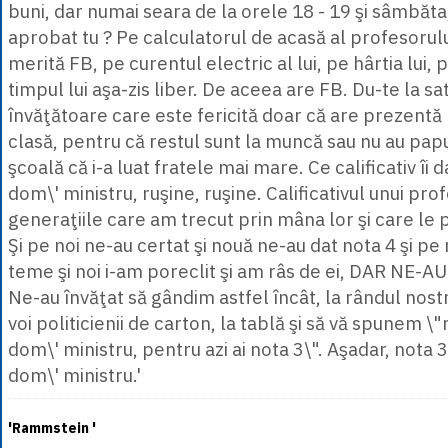
buni, dar numai seara de la orele 18 - 19 şi sâmbăta
aprobat tu ? Pe calculatorul de acasă al profesorului
merită FB, pe curentul electric al lui, pe hârtia lui,
timpul lui aşa-zis liber. De aceea are FB. Du-te la sat
învăţătoare care este fericită doar că are prezent
clasă, pentru că restul sunt la muncă sau nu au papu
şcoală că i-a luat fratele mai mare. Ce calificativ îi d
dom\' ministru, ruşine, ruşine. Calificativul unui pro
generaţiile care am trecut prin mâna lor şi care le
Şi pe noi ne-au certat şi nouă ne-au dat nota 4 şi p
teme şi noi i-am poreclit şi am râs de ei, DAR NE-
Ne-au învăţat să gândim astfel încât, la rândul nos
voi politicienii de carton, la tablă şi să vă spunem \"
dom\' ministru, pentru azi ai nota 3\". Aşadar, nota 
dom\' ministru.'
'Rammstein '