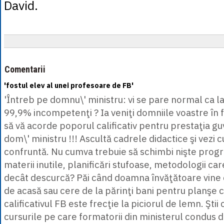
David.
Comentarii
'fostul elev al unei profesoare de FB'
'Întreb pe domnu\' ministru: vi se pare normal ca la 
99,9% incompetenţi ? Ia veniţi domniile voastre în f
să vă acorde poporul calificativ pentru prestaţia g
dom\' ministru !!! Ascultă cadrele didactice şi vezi
confruntă. Nu cumva trebuie să schimbi nişte prog
materii inutile, planificări stufoase, metodologii ca
decât descurcă? Păi când doamna învăţătoare vine c
de acasă sau cere de la părinţi bani pentru planşe cu 
calificativul FB este frecţie la piciorul de lemn. Şt
cursurile pe care formatorii din ministerul condus d