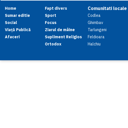
Comunitati locale
Home
Fapt divers
Sumar editie
Sport
Codlea
Social
Focus
Ghimbav
Viață Publică
Ziarul de mâine
Tarlungeni
Afaceri
Supliment Religios
Feldioara
Ortodox
Halchiu