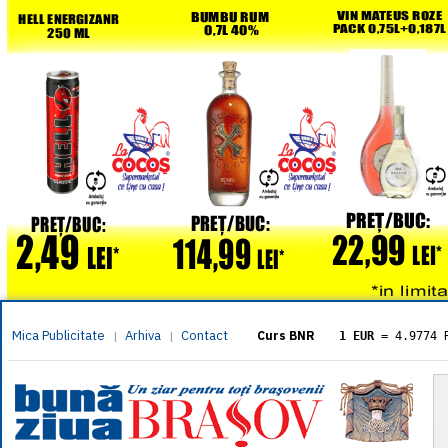
Mica Publicitate
Arhiva
Contact
|
|
Curs BNR
1 EUR
= 4.9774 
1 USD
= 4.3833 
1 GBP
= 5.8304 
1 XAU
= 464.461
1 AED
= 1.1933 
1 AUD
= 2.7957 
1 BGN
= 2.5449 