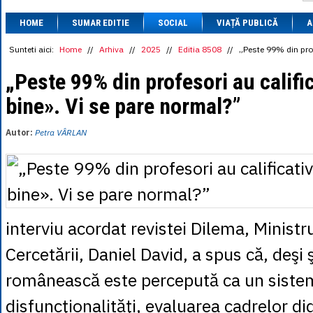
1 BRL
= 0.7714 
HOME
SUMAR EDITIE
SOCIAL
VIAȚĂ PUBLICĂ
1 CAD
= 3.1559 
A
1 CHF
= 5.2813 
1 CNY
= 0.6015 
Sunteti aici:
Home
//
Arhiva
//
2025
//
Editia 8508
//
„Peste 99% din prof
1 CZK
= 0.1993 
1 DKK
= 0.6668 
„Peste 99% din profesori au calific
1 EGP
= 0.0860 
bine». Vi se pare normal?”
1 HUF
= 1.2223 
1 INR
= 0.0513 
1 JPY
= 3.0556 
Autor:
Petra VÂRLAN
1 KRW
= 0.3047 
1 MDL
= 0.2538 
1 MXN
= 0.2227 
1 NOK
= 0.4191 
1 NZD
= 2.6097 
1 PLN
= 1.1646 
1 RSD
= 0.0425 
interviu acordat revistei Dilema, Ministru
1 RUB
= 0.0530 
1 SEK
= 0.4526 
Cercetării, Daniel David, a spus că, deşi 
1 TRY
= 0.1141 
1 UAH
= 0.1048 
românească este percepută ca un siste
1 XDR
= 5.9383 
1 ZAR
= 0.2318 
disfuncţionalităţi, evaluarea cadrelor di