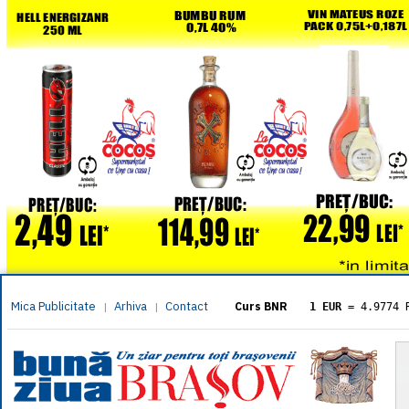
Mica Publicitate
Arhiva
Contact
|
|
Curs BNR
1 EUR
= 4.9774 
1 USD
= 4.3833 
1 GBP
= 5.8304 
1 XAU
= 464.461
1 AED
= 1.1933 
1 AUD
= 2.7957 
1 BGN
= 2.5449 