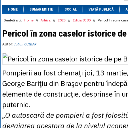
1 BRL
= 0.7714 
HOME
SUMAR EDITIE
SOCIAL
VIAȚĂ PUBLICĂ
1 CAD
= 3.1559 
A
1 CHF
= 5.2813 
1 CNY
= 0.6015 
Sunteti aici:
Home
//
Arhiva
//
2025
//
Editia 8380
//
Pericol în zona case
1 CZK
= 0.1993 
1 DKK
= 0.6668 
Pericol în zona caselor istorice de
1 EGP
= 0.0860 
1 HUF
= 1.2223 
Autor:
Iulian CUIBAR
1 INR
= 0.0513 
1 JPY
= 3.0556 
1 KRW
= 0.3047 
1 MDL
= 0.2538 
1 MXN
= 0.2227 
Pompierii au fost chemaţi joi, 13 martie
1 NOK
= 0.4191 
1 NZD
= 2.6097 
George Bariţiu din Braşov pentru îndepă
1 PLN
= 1.1646 
1 RSD
= 0.0425 
elemente de construcţie, desprinse în u
1 RUB
= 0.0530 
1 SEK
= 0.4526 
puternic.
1 TRY
= 0.1141 
1 UAH
= 0.1048 
1 XDR
= 5.9383 
„O autoscară de pompieri a fost folosit
1 ZAR
= 0.2318 
degajarea acestora de la nivelul acoperi