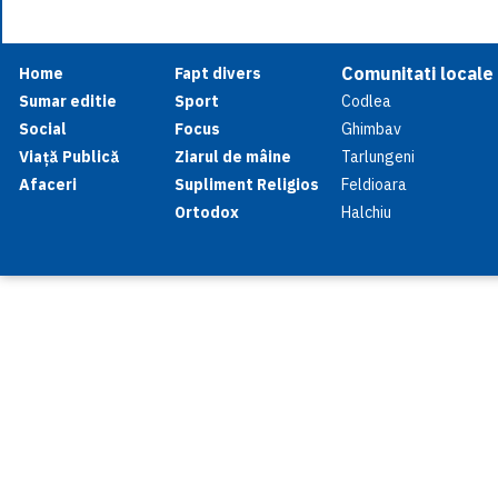
Comunitati locale
Home
Fapt divers
Sumar editie
Sport
Codlea
Social
Focus
Ghimbav
Viață Publică
Ziarul de mâine
Tarlungeni
Afaceri
Supliment Religios
Feldioara
Ortodox
Halchiu