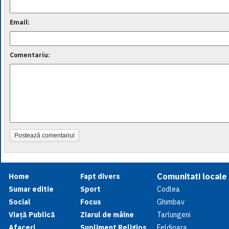
Email:
Comentariu:
Postează comentariul
Comunitati locale
Home
Fapt divers
Sumar editie
Sport
Codlea
Social
Focus
Ghimbav
Viață Publică
Ziarul de mâine
Tarlungeni
Afaceri
Supliment Religios
Feldioara