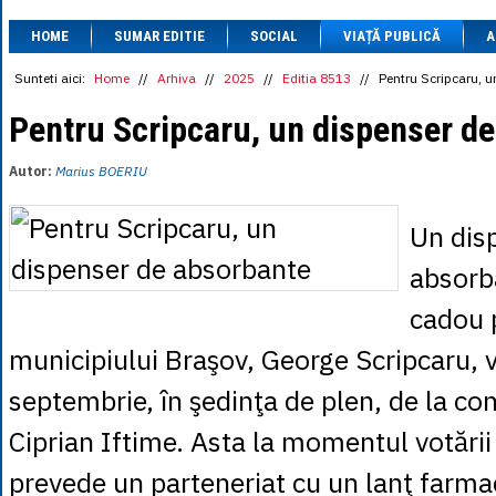
1 BRL
= 0.7714 
HOME
SUMAR EDITIE
SOCIAL
VIAȚĂ PUBLICĂ
1 CAD
= 3.1559 
A
1 CHF
= 5.2813 
1 CNY
= 0.6015 
Sunteti aici:
Home
//
Arhiva
//
2025
//
Editia 8513
//
Pentru Scripcaru, 
1 CZK
= 0.1993 
1 DKK
= 0.6668 
Pentru Scripcaru, un dispenser d
1 EGP
= 0.0860 
1 HUF
= 1.2223 
Autor:
Marius BOERIU
1 INR
= 0.0513 
1 JPY
= 3.0556 
1 KRW
= 0.3047 
Un dis
1 MDL
= 0.2538 
1 MXN
= 0.2227 
absorb
1 NOK
= 0.4191 
1 NZD
= 2.6097 
cadou 
1 PLN
= 1.1646 
1 RSD
= 0.0425 
municipiului Braşov, George Scripcaru, v
1 RUB
= 0.0530 
1 SEK
= 0.4526 
septembrie, în şedinţa de plen, de la con
1 TRY
= 0.1141 
1 UAH
= 0.1048 
Ciprian Iftime. Asta la momentul votării
1 XDR
= 5.9383 
1 ZAR
= 0.2318 
prevede un parteneriat cu un lanţ farma