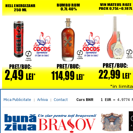
Mica Publicitate
Arhiva
Contact
|
|
Curs BNR
1 EUR
= 4.9774 
1 USD
= 4.3833 
1 GBP
= 5.8304 
1 XAU
= 464.461
1 AED
= 1.1933 
1 AUD
= 2.7957 
1 BGN
= 2.5449 