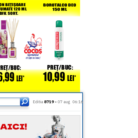
Editia
8719 -
07 aug
06:16