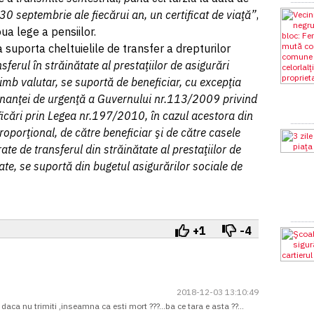
30 septembrie ale fiecărui an, un certificat de viaţă”
,
oua lege a pensiilor.
 suporta cheltuielile de transfer a drepturilor
nsferul în străinătate al prestaţiilor de asigurări
imb valutar, se suportă de beneficiar, cu excepţia
donanţei de urgenţă a Guvernului nr.113/2009 privind
ficări prin Legea nr.197/2010, în cazul acestora din
oporţional, de către beneficiar şi de către casele
rate de transferul din străinătate al prestaţiilor de
ate, se suportă din bugetul asigurărilor sociale de
+1
-4
2018-12-03 13:10:49
.si daca nu trimiti ,inseamna ca esti mort ???...ba ce tara e asta ??...