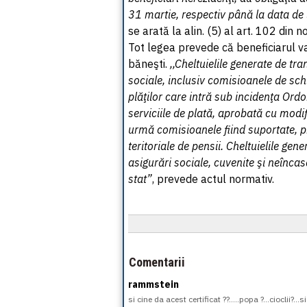
31 martie, respectiv până la data de 
se arată la alin. (5) al art. 102 din n
Tot legea prevede că beneficiarul va
băneşti.
,,Cheltuielile generate de tra
sociale, inclusiv comisioanele de sch
plăţilor care intră sub incidenţa Or
serviciile de plată, aprobată cu modi
urmă comisioanele fiind suportate, pr
teritoriale de pensii. Cheltuielile gene
asigurări sociale, cuvenite şi neîncas
stat”
, prevede actul normativ.
Comentarii
rammstein
si cine da acest certificat ??.....popa ?...cioclii?..