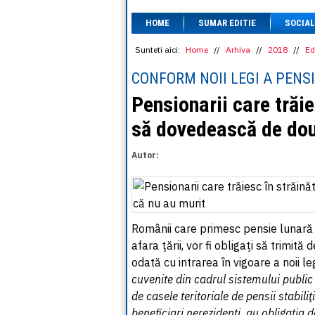
HOME
SUMAR EDITIE
SOCIAL
Sunteti aici:
Home
//
Arhiva
//
2018
//
Ed
CONFORM NOII LEGI A PENSI
Pensionarii care trăie
să dovedească de două
Autor:
Românii care primesc pensie lunară d
afara ţării, vor fi obligaţi să trimită
odată cu intrarea în vigoare a noii leg
cuvenite din cadrul sistemului public 
de casele teritoriale de pensii stabiliţ
beneficiari nerezidenţi, au obligaţia 