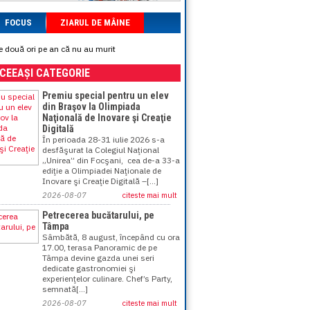
FOCUS
ZIARUL DE MÂINE
de două ori pe an că nu au murit
ACEEAȘI CATEGORIE
Premiu special pentru un elev
din Braşov la Olimpiada
Naţională de Inovare şi Creaţie
Digitală
În perioada 28-31 iulie 2026 s-a
desfăşurat la Colegiul Naţional
„Unirea” din Focşani, cea de-a 33-a
ediţie a Olimpiadei Naţionale de
Inovare şi Creaţie Digitală –[...]
2026-08-07
citeste mai mult
Petrecerea bucătarului, pe
Tâmpa
Sâmbătă, 8 august, începând cu ora
17.00, terasa Panoramic de pe
Tâmpa devine gazda unei seri
dedicate gastronomiei şi
experienţelor culinare. Chef’s Party,
semnată[...]
2026-08-07
citeste mai mult