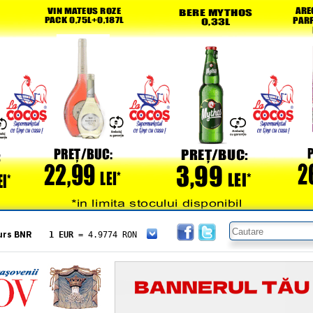
urs BNR
1 EUR
= 4.9774 RON
1 USD
= 4.3833 RON
1 GBP
= 5.8304 RON
1 XAU
= 464.4611 RON
1 AED
= 1.1933 RON
1 AUD
= 2.7957 RON
1 BGN
= 2.5449 RON