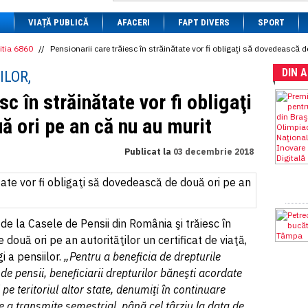
1 BRL
= 0.7714 RON
VIAȚĂ PUBLICĂ
1 CAD
= 3.1559 RON
AFACERI
FAPT DIVERS
SPORT
1 CHF
= 5.2813 RON
1 CNY
= 0.6015 RON
itia 6860
//
Pensionarii care trăiesc în străinătate vor fi obligaţi să dovedească 
1 CZK
= 0.1993 RON
DIN 
1 DKK
= 0.6668 RON
ILOR,
1 EGP
= 0.0860 RON
sc în străinătate vor fi obligaţi
1 HUF
= 1.2223 RON
1 INR
= 0.0513 RON
 ori pe an că nu au murit
1 JPY
= 3.0556 RON
1 KRW
= 0.3047 RON
1 MDL
= 0.2538 RON
Publicat la
03 decembrie 2018
1 MXN
= 0.2227 RON
1 NOK
= 0.4191 RON
1 NZD
= 2.6097 RON
1 PLN
= 1.1646 RON
1 RSD
= 0.0425 RON
1 RUB
= 0.0530 RON
e la Casele de Pensii din România şi trăiesc în
1 SEK
= 0.4526 RON
 de două ori pe an autorităţilor un certificat de viaţă,
1 TRY
= 0.1141 RON
i a pensiilor.
„Pentru a beneficia de drepturile
1 UAH
= 0.1048 RON
1 XDR
= 5.9383 RON
de pensii, beneficiarii drepturilor băneşti acordate
1 ZAR
= 0.2318 RON
i pe teritoriul altor state, denumiţi în continuare
de a transmite semestrial, până cel târziu la data de