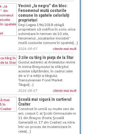
Vecinii „la negru” din bloc:
Fenomenul mută costurile
comune în spatele celorlalţi
proprietari
Deşi Legea 196/2018 obligă
proprietarii să notifice în scris orice
schimbare în termen de 10 zile,
fenomenul „locatarilor invizibili”
mută costurile comune în spatele[...]
2026-08-07
citeste mai mult
3 zile cu târg în piaţa de la Star
Gustul autentic al Ardealului revine
în inima Braşovului la sfârşitul
acestei săptămâni, în cadrul celei
de-a V-a ediţii a târgului
Transylvanian Food Market.
Târgul[...]
2026-08-07
citeste mai mult
Şcoală mai sigură în cartierul
Craiter
Construit în urmă cu multe zeci de
ani, corpul C al Şcolii Gimnaziale nr.
11 din Braşov (fosta Şcoală
Generală nr. 17 din Craiter) va intra
într-un proces de modernizare în
ceea[...]