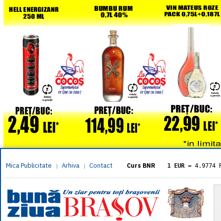
Mica Publicitate
Arhiva
Contact
|
|
Curs BNR
1 EUR
= 4.9774 
1 USD
= 4.3833 
1 GBP
= 5.8304 
1 XAU
= 464.461
1 AED
= 1.1933 
1 AUD
= 2.7957 
1 BGN
= 2.5449 