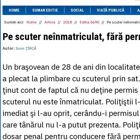
1 BRL
= 0.7714 
HOME
SUMAR EDITIE
SOCIAL
VIAȚĂ PUBLICĂ
1 CAD
= 3.1559 
A
1 CHF
= 5.2813 
1 CNY
= 0.6015 
Sunteti aici:
Home
//
Arhiva
//
2018
//
Editia 6690
//
Pe scuter neînmatri
1 CZK
= 0.1993 
1 DKK
= 0.6668 
Pe scuter neînmatriculat, fără pe
1 EGP
= 0.0860 
1 HUF
= 1.2223 
Autor:
Sorin ŢÎRCĂ
1 INR
= 0.0513 
1 JPY
= 3.0556 
1 KRW
= 0.3047 
Un braşovean de 28 de ani din localitat
1 MDL
= 0.2538 
1 MXN
= 0.2227 
a plecat la plimbare cu scuterul prin sat
1 NOK
= 0.4191 
1 NZD
= 2.6097 
ţinut cont de faptul că nu deţine permis
1 PLN
= 1.1646 
1 RSD
= 0.0425 
scuterul nu este înmatriculat. Poliţiştii 
1 RUB
= 0.0530 
1 SEK
= 0.4526 
imediat şi l-au oprit, cerându-i permisu
1 TRY
= 0.1141 
1 UAH
= 0.1048 
care tânărul nu l-a putut prezenta. Poliţi
1 XDR
= 5.9383 
1 ZAR
= 0.2318 
dosar penal pentru conducere fără perm