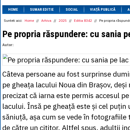
1 BRL
= 0.7714 
HOME
SUMAR EDITIE
SOCIAL
VIAȚĂ PUBLICĂ
1 CAD
= 3.1559 
A
1 CHF
= 5.2813 
1 CNY
= 0.6015 
Sunteti aici:
Home
//
Arhiva
//
2025
//
Editia 8342
//
Pe propria răspunde
1 CZK
= 0.1993 
1 DKK
= 0.6668 
Pe propria răspundere: cu sania p
1 EGP
= 0.0860 
1 HUF
= 1.2223 
Autor:
1 INR
= 0.0513 
1 JPY
= 3.0556 
1 KRW
= 0.3047 
1 MDL
= 0.2538 
1 MXN
= 0.2227 
Câteva persoane au fost surprinse dumin
1 NOK
= 0.4191 
1 NZD
= 2.6097 
pe gheața lacului Noua din Brașov, deși 
1 PLN
= 1.1646 
1 RSD
= 0.0425 
precizat că iarna este permis accesul pe
1 RUB
= 0.0530 
1 SEK
= 0.4526 
lacului. Însă pe gheață este și cel puțin 
1 TRY
= 0.1141 
1 UAH
= 0.1048 
1 XDR
= 5.9383 
săniuță, așa cum se vede în fotografiile 
1 ZAR
= 0.2318 
de către un cititor. Altfel spus, adulții i