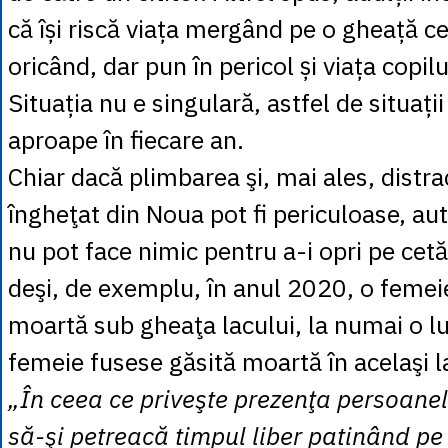
că își riscă viața mergând pe o gheață c
oricând, dar pun în pericol și viața copilu
Situația nu e singulară, astfel de situații
aproape în fiecare an.
Chiar dacă plimbarea şi, mai ales, distra
îngheţat din Noua pot fi periculoase, aut
nu pot face nimic pentru a-i opri pe cet
deşi, de exemplu, în anul 2020, o femeie
moartă sub gheaţa lacului, la numai o l
femeie fusese găsită moartă în acelaşi l
„În ceea ce priveşte prezenţa persoanel
să-şi petreacă timpul liber patinând pe