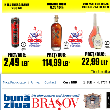
Mica Publicitate
Arhiva
Contact
|
|
Curs BNR
1 EUR
= 4.9774 
1 USD
= 4.3833 
1 GBP
= 5.8304 
1 XAU
= 464.461
1 AED
= 1.1933 
1 AUD
= 2.7957 
1 BGN
= 2.5449 