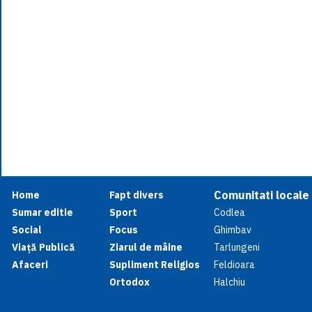
Comunitati locale
Home
Fapt divers
Sumar editie
Sport
Codlea
Social
Focus
Ghimbav
Viață Publică
Ziarul de mâine
Tarlungeni
Afaceri
Supliment Religios
Feldioara
Ortodox
Halchiu