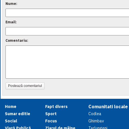
Nume:
Email:
Comentariu:
Postează comentariul
Comunitati locale
Home
Fapt divers
Sumar editie
Sport
Codlea
Social
Focus
Ghimbav
Viață Publică
Ziarul de mâine
Tarlungeni