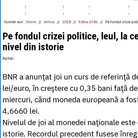
1 BRL
= 0.7714 
HOME
SUMAR EDITIE
SOCIAL
VIAȚĂ PUBLICĂ
1 CAD
= 3.1559 
A
1 CHF
= 5.2813 
1 CNY
= 0.6015 
Sunteti aici:
Home
//
Arhiva
//
2018
//
Editia 6746
//
Pe fondul crizei poli
1 CZK
= 0.1993 
1 DKK
= 0.6668 
Pe fondul crizei politice, leul, la c
1 EGP
= 0.0860 
nivel din istorie
1 HUF
= 1.2223 
1 INR
= 0.0513 
1 JPY
= 3.0556 
Autor:
1 KRW
= 0.3047 
1 MDL
= 0.2538 
1 MXN
= 0.2227 
BNR a anunţat joi un curs de referinţă 
1 NOK
= 0.4191 
1 NZD
= 2.6097 
lei/euro, în creştere cu 0,35 bani faţă d
1 PLN
= 1.1646 
1 RSD
= 0.0425 
miercuri, când moneda europeană a fost
1 RUB
= 0.0530 
1 SEK
= 0.4526 
4,6660 lei.
1 TRY
= 0.1141 
1 UAH
= 0.1048 
Nivelul de joi al monedei naţionale este 
1 XDR
= 5.9383 
1 ZAR
= 0.2318 
istorie. Recordul precedent fusese înreg