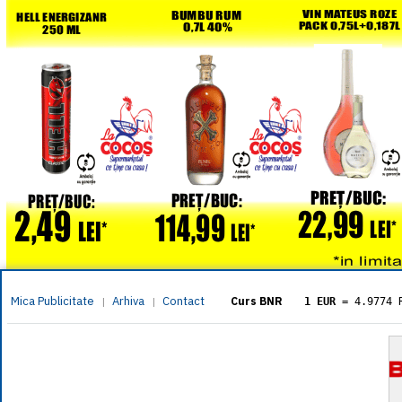
Mica Publicitate
Arhiva
Contact
|
|
Curs BNR
1 EUR
= 4.9774 
1 USD
= 4.3833 
1 GBP
= 5.8304 
1 XAU
= 464.461
1 AED
= 1.1933 
1 AUD
= 2.7957 
1 BGN
= 2.5449 