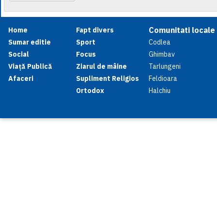
Comunitati locale
Home
Fapt divers
Sumar editie
Sport
Codlea
Social
Focus
Ghimbav
Viață Publică
Ziarul de mâine
Tarlungeni
Afaceri
Supliment Religios
Feldioara
Ortodox
Halchiu