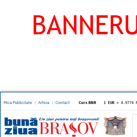
Mica Publicitate
Arhiva
Contact
|
|
Curs BNR
1 EUR
= 4.9774 
1 USD
= 4.3833 
1 GBP
= 5.8304 
1 XAU
= 464.461
1 AED
= 1.1933 
1 AUD
= 2.7957 
1 BGN
= 2.5449 