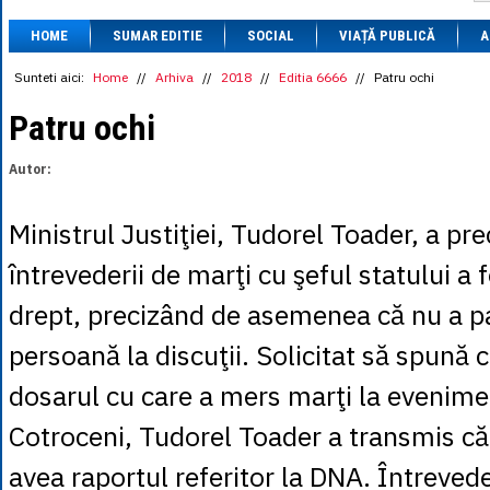
1 BRL
= 0.7714 
HOME
SUMAR EDITIE
SOCIAL
VIAȚĂ PUBLICĂ
1 CAD
= 3.1559 
A
1 CHF
= 5.2813 
1 CNY
= 0.6015 
Sunteti aici:
Home
//
Arhiva
//
2018
//
Editia 6666
//
Patru ochi
1 CZK
= 0.1993 
1 DKK
= 0.6668 
Patru ochi
1 EGP
= 0.0860 
1 HUF
= 1.2223 
Autor:
1 INR
= 0.0513 
1 JPY
= 3.0556 
1 KRW
= 0.3047 
Ministrul Justiţiei, Tudorel Toader, a pre
1 MDL
= 0.2538 
1 MXN
= 0.2227 
întrevederii de marţi cu şeful statului a 
1 NOK
= 0.4191 
1 NZD
= 2.6097 
drept, precizând de asemenea că nu a par
1 PLN
= 1.1646 
1 RSD
= 0.0425 
persoană la discuţii. Solicitat să spună 
1 RUB
= 0.0530 
1 SEK
= 0.4526 
dosarul cu care a mers marţi la evenimen
1 TRY
= 0.1141 
1 UAH
= 0.1048 
Cotroceni, Tudorel Toader a transmis că
1 XDR
= 5.9383 
1 ZAR
= 0.2318 
avea raportul referitor la DNA. Întreved