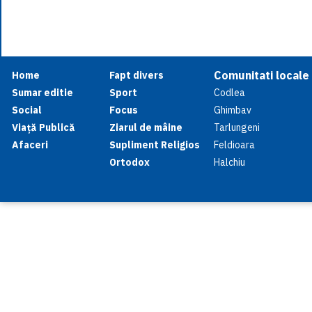
Comunitati locale
Home
Fapt divers
Sumar editie
Sport
Codlea
Social
Focus
Ghimbav
Viață Publică
Ziarul de mâine
Tarlungeni
Afaceri
Supliment Religios
Feldioara
Ortodox
Halchiu