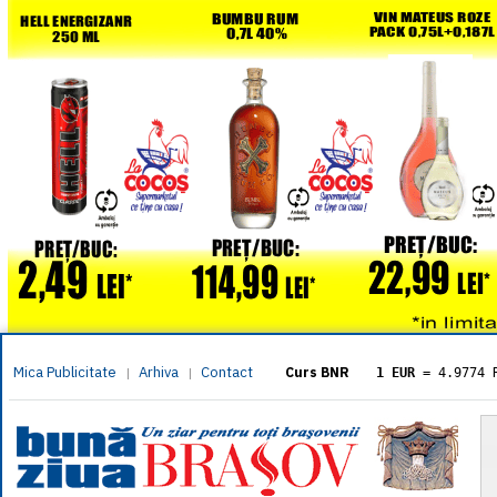
Mica Publicitate
Arhiva
Contact
|
|
Curs BNR
1 EUR
= 4.9774 
1 USD
= 4.3833 
1 GBP
= 5.8304 
1 XAU
= 464.461
1 AED
= 1.1933 
1 AUD
= 2.7957 
1 BGN
= 2.5449 