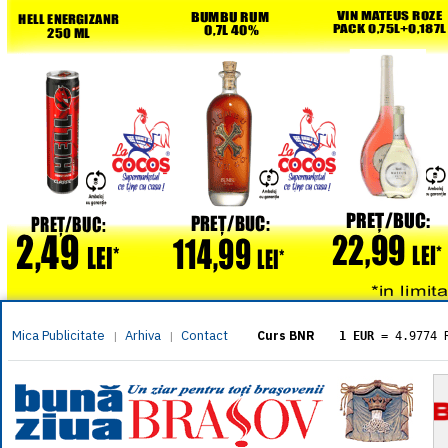
Mica Publicitate
Arhiva
Contact
|
|
Curs BNR
1 EUR
= 4.9774 
1 USD
= 4.3833 
1 GBP
= 5.8304 
1 XAU
= 464.461
1 AED
= 1.1933 
1 AUD
= 2.7957 
1 BGN
= 2.5449 