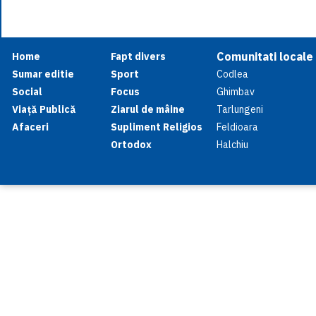
Comunitati locale
Home
Fapt divers
Sumar editie
Sport
Codlea
Social
Focus
Ghimbav
Viață Publică
Ziarul de mâine
Tarlungeni
Afaceri
Supliment Religios
Feldioara
Ortodox
Halchiu