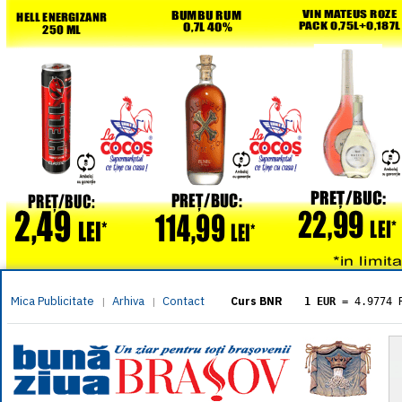
Mica Publicitate
Arhiva
Contact
|
|
Curs BNR
1 EUR
= 4.9774 
1 USD
= 4.3833 
1 GBP
= 5.8304 
1 XAU
= 464.461
1 AED
= 1.1933 
1 AUD
= 2.7957 
1 BGN
= 2.5449 