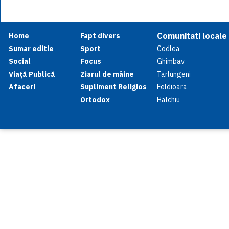
Comunitati locale
Home
Fapt divers
Sumar editie
Sport
Codlea
Social
Focus
Ghimbav
Viață Publică
Ziarul de mâine
Tarlungeni
Afaceri
Supliment Religios
Feldioara
Ortodox
Halchiu