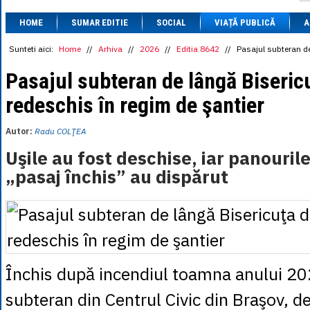
1 BRL
= 0.7714 
HOME
SUMAR EDITIE
SOCIAL
VIAȚĂ PUBLICĂ
1 CAD
= 3.1559 
A
1 CHF
= 5.2813 
1 CNY
= 0.6015 
Sunteti aici:
Home
//
Arhiva
//
2026
//
Editia 8642
//
Pasajul subteran de
1 CZK
= 0.1993 
1 DKK
= 0.6668 
Pasajul subteran de lângă Biseric
1 EGP
= 0.0860 
redeschis în regim de şantier
1 HUF
= 1.2223 
1 INR
= 0.0513 
1 JPY
= 3.0556 
Autor:
Radu COLŢEA
1 KRW
= 0.3047 
1 MDL
= 0.2538 
Uşile au fost deschise, iar panouril
1 MXN
= 0.2227 
„pasaj închis” au dispărut
1 NOK
= 0.4191 
1 NZD
= 2.6097 
1 PLN
= 1.1646 
1 RSD
= 0.0425 
1 RUB
= 0.0530 
1 SEK
= 0.4526 
1 TRY
= 0.1141 
1 UAH
= 0.1048 
Închis după incendiul toamna anului 20
1 XDR
= 5.9383 
1 ZAR
= 0.2318 
subteran din Centrul Civic din Braşov, d