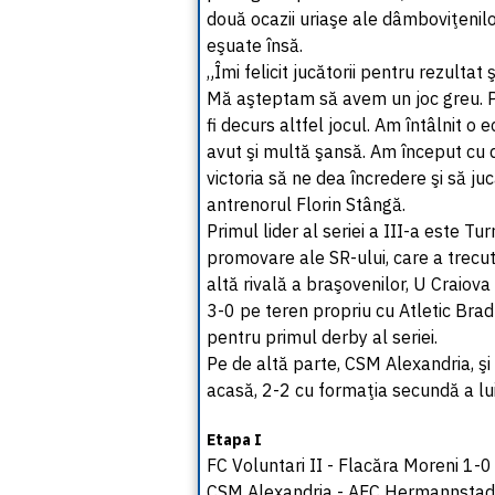
două ocazii uriaşe ale dâmboviţenilo
eşuate însă.
„Îmi felicit jucătorii pentru rezultat
Mă aşteptam să avem un joc greu. P
fi decurs altfel jocul. Am întâlnit o 
avut şi multă şansă. Am început cu 
victoria să ne dea încredere şi să ju
antrenorul Florin Stângă.
Primul lider al seriei a III-a este T
promovare ale SR-ului, care a trecut
altă rivală a braşovenilor, U Craiova
3-0 pe teren propriu cu Atletic Brad
pentru primul derby al seriei.
Pe de altă parte, CSM Alexandria, şi
acasă, 2-2 cu formaţia secundă a l
Etapa I
FC Voluntari II - Flacăra Moreni 1-0
CSM Alexandria - AFC Hermannstadt