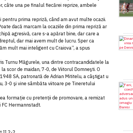
r, câte una pe finalul fiecărei reprize, ambele
 şi pentru prima repriză, când am avut multe ocazii.
oate dacă marcam la ocaziile din prima repriză ar
echipă agresivă, care s-a apărat bine, dar care a
dreptul, dar mai avem mult de lucru. Sper ca
căm mult mai inteligent cu Craiova”, a spus
urris Turnu Măgurele, una dintre contracandidatele la
 la scor de maidan, 7-0, de Viitorul Domneşti. O
 1948 SA, patronată de Adrian Mititelu, a câştigat u
u, 3-0 şi vine sâmbăta viitoare pe Tineretului
 ea formaţie cu pretenţii de promovare, a remizat
ui FC Hermannstadt.
 II 2-2