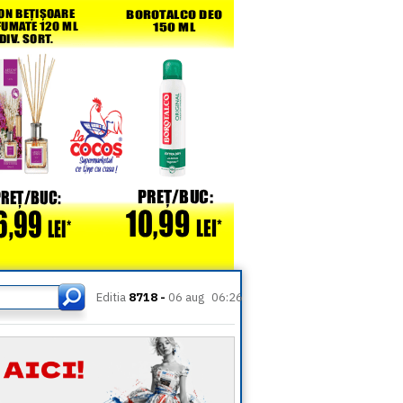
Editia
8718 -
06 aug
06:26