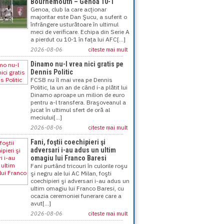
Bournemouth – Genoa 10-1
Genoa, club la care acţionar
majoritar este Dan Şucu, a suferit o
înfrângere usturătoare în ultimul
meci de verificare. Echipa din Serie A
a pierdut cu 10-1 în faţa lui AFC[...]
2026-08-06
citeste mai mult
Dinamo nu-l vrea nici gratis pe
Dennis Politic
FCSB nu îl mai vrea pe Dennis
Politic, la un an de când i-a plătit lui
Dinamo aproape un milion de euro
pentru a-l transfera. Braşoveanul a
jucat în ultimul sfert de oră al
meciului[...]
2026-08-06
citeste mai mult
Fani, foştii coechipieri şi
adversari i-au adus un ultim
omagiu lui Franco Baresi
Fani purtând tricouri în culorile roşu
şi negru ale lui AC Milan, foşti
coechipieri şi adversari i-au adus un
ultim omagiu lui Franco Baresi, cu
ocazia ceremoniei funerare care a
avut[...]
2026-08-06
citeste mai mult