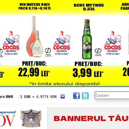
urs BNR
1 EUR
= 4.9774 RON
1 USD
= 4.3833 RON
1 GBP
= 5.8304 RON
1 XAU
= 464.4611 RON
1 AED
= 1.1933 RON
1 AUD
= 2.7957 RON
1 BGN
= 2.5449 RON