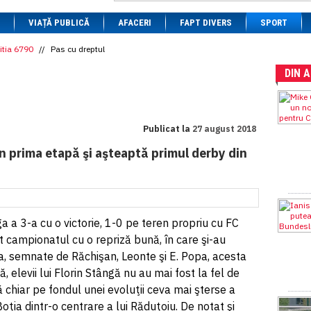
1 BRL
= 0.7714 RON
VIAȚĂ PUBLICĂ
1 CAD
= 3.1559 RON
AFACERI
FAPT DIVERS
SPORT
1 CHF
= 5.2813 RON
1 CNY
= 0.6015 RON
itia 6790
//
Pas cu dreptul
1 CZK
= 0.1993 RON
DIN 
1 DKK
= 0.6668 RON
1 EGP
= 0.0860 RON
1 HUF
= 1.2223 RON
1 INR
= 0.0513 RON
1 JPY
= 3.0556 RON
Publicat la
27 august 2018
1 KRW
= 0.3047 RON
1 MDL
= 0.2538 RON
 în prima etapă şi aşteaptă primul derby din
1 MXN
= 0.2227 RON
1 NOK
= 0.4191 RON
1 NZD
= 2.6097 RON
1 PLN
= 1.1646 RON
1 RSD
= 0.0425 RON
a a 3-a cu o victorie, 1-0 pe teren propriu cu FC
1 RUB
= 0.0530 RON
1 SEK
= 0.4526 RON
 campionatul cu o repriză bună, în care şi-au
1 TRY
= 0.1141 RON
ca, semnate de Răchişan, Leonte şi E. Popa, acesta
1 UAH
= 0.1048 RON
 elevii lui Florin Stângă nu au mai fost la fel de
1 XDR
= 5.9383 RON
1 ZAR
= 0.2318 RON
să chiar pe fondul unei evoluţii ceva mai şterse a
Boţia dintr-o centrare a lui Răduţoiu. De notat şi