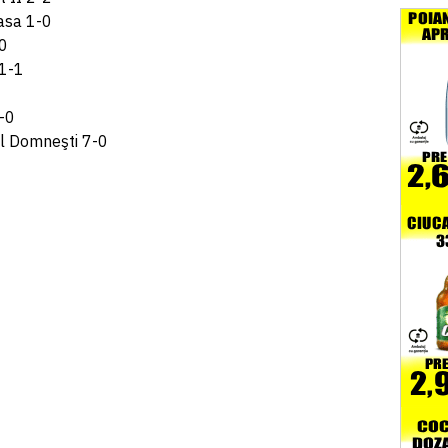
asa 1-0
-0
 1-1
3-0
ul Domneşti 7-0