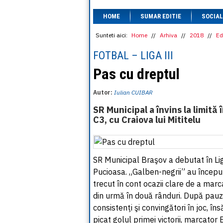
HOME
SUMAR EDITIE
SOCIAL
Sunteti aici:
Home
//
Arhiva
//
2018
//
Ed
FOTBAL – LIGA III
Pas cu dreptul
Autor:
Iulian CUIBAR
SR Municipal a învins la limită
C3, cu Craiova lui Mititelu
SR Municipal Braşov a debutat în Lig
Pucioasa. „Galben-negrii” au început
trecut în cont ocazii clare de a mar
din urmă în două rânduri. După pauză,
consistenţi şi convingători în joc, în
picat golul primei victorii, marcator 