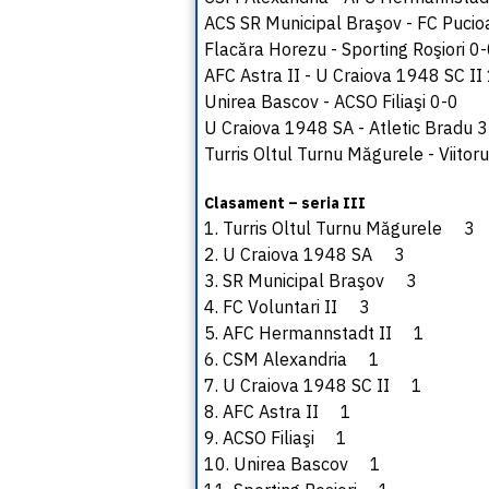
ACS SR Municipal Braşov - FC Pucio
Flacăra Horezu - Sporting Roşiori 0
AFC Astra II - U Craiova 1948 SC II
Unirea Bascov - ACSO Filiaşi 0-0
U Craiova 1948 SA - Atletic Bradu 
Turris Oltul Turnu Măgurele - Viitor
Clasament – seria III
1. Turris Oltul Turnu Măgurele 3
2. U Craiova 1948 SA 3
3. SR Municipal Braşov 3
4. FC Voluntari II 3
5. AFC Hermannstadt II 1
6. CSM Alexandria 1
7. U Craiova 1948 SC II 1
8. AFC Astra II 1
9. ACSO Filiaşi 1
10. Unirea Bascov 1