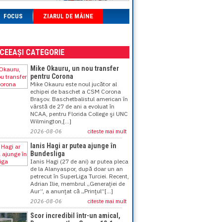
FOCUS
ZIARUL DE MÂINE
ACEEAȘI CATEGORIE
Mike Okauru, un nou transfer
pentru Corona
Mike Okauru este noul jucător al
echipei de baschet a CSM Corona
Braşov. Baschetbalistul american în
vârstă de 27 de ani a evoluat în
NCAA, pentru Florida College şi UNC
Wilmington,[...]
2026-08-06
citeste mai mult
Ianis Hagi ar putea ajunge în
Bundesliga
Ianis Hagi (27 de ani) ar putea pleca
de la Alanyaspor, după doar un an
petrecut în SuperLiga Turciei. Recent,
Adrian Ilie, membrul „Generaţiei de
Aur”, a anunţat că „Prinţul”[...]
2026-08-06
citeste mai mult
Scor incredibil într-un amical,