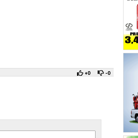
+0
-0