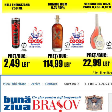
Mica Publicitate
Arhiva
Contact
|
|
Curs BNR
1 EUR
= 4.9774 
1 USD
= 4.3833 
1 GBP
= 5.8304 
1 XAU
= 464.461
1 AED
= 1.1933 
1 AUD
= 2.7957 
1 BGN
= 2.5449 