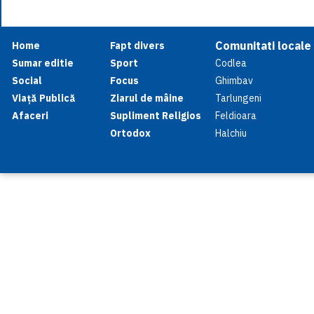
Comunitati locale
Home
Fapt divers
Sumar editie
Sport
Codlea
Social
Focus
Ghimbav
Viață Publică
Ziarul de mâine
Tarlungeni
Afaceri
Supliment Religios
Feldioara
Ortodox
Halchiu