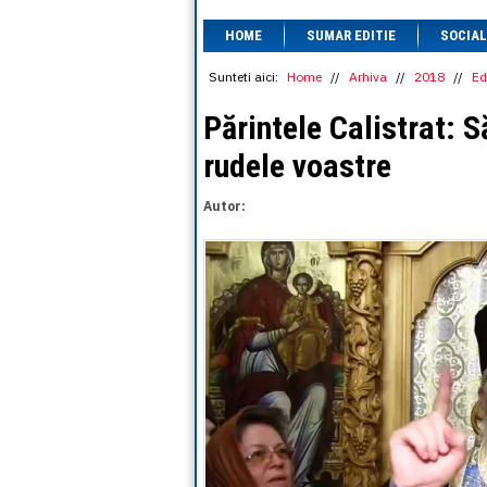
HOME
SUMAR EDITIE
SOCIAL
Sunteti aici:
Home
//
Arhiva
//
2018
//
Ed
Părintele Calistrat: S
rudele voastre
Autor: