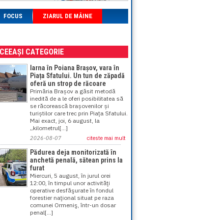
FOCUS
ZIARUL DE MÂINE
ACEEAȘI CATEGORIE
Iarna în Poiana Brașov, vara în
Piața Sfatului. Un tun de zăpadă
oferă un strop de răcoare
Primăria Brașov a găsit metodă
inedită de a le oferi posibilitatea să
se răcorească brașovenilor și
turiștilor care trec prin Piața Sfatului.
Mai exact, joi, 6 august, la
„kilometrul[...]
2026-08-07
citeste mai mult
Pădurea deja monitorizată în
anchetă penală, sătean prins la
furat
Miercuri, 5 august, în jurul orei
12:00, în timpul unor activităţi
operative desfăşurate în fondul
forestier naţional situat pe raza
comunei Ormeniş, într-un dosar
penal[...]