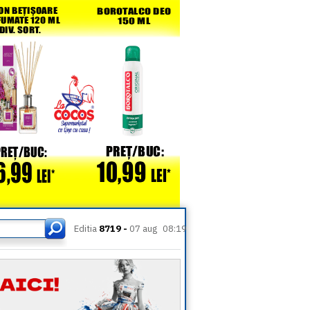
Editia
8719 -
07 aug
08:19