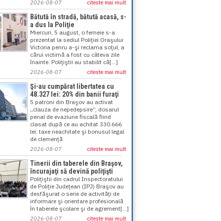
2026-08-07
citeste mai mult
Bătută în stradă, bătută acasă, s-
a dus la Poliţie
Miercuri, 5 august, o femeie s-a
prezentat la sediul Poliţiei Oraşului
Victoria penru a-şi reclama soţul, a
cărui victimă a fost cu câteva zile
înainte. Poliţiştii au stabilit că[...]
2026-08-07
citeste mai mult
Şi-au cumpărat libertatea cu
48.327 lei: 20% din banii furaţi
5 patroni din Braşov au activat
„clauza de nepedepsire”, dosarul
penal de evaziune fiscală fiind
clasat după ce au achitat 330.666
lei: taxe neachitate şi bonusul legal
de clemenţă
2026-08-07
citeste mai mult
Tinerii din taberele din Braşov,
încurajaţi să devină poliţişti
Poliţiştii din cadrul Inspectoratului
de Poliţie Judeţean (IPJ) Braşov au
desfăşurat o serie de activităţi de
informare şi orientare profesională
în taberele şcolare şi de agrement[...]
2026-08-07
citeste mai mult