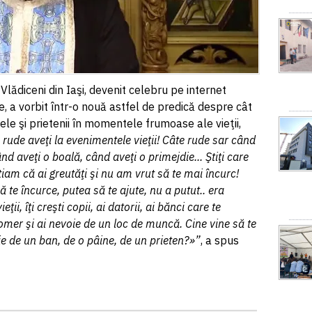
Vlădiceni din Iaşi, devenit celebru pe internet
, a vorbit într-o nouă astfel de predică despre cât
le şi prietenii în momentele frumoase ale vieţii,
e rude aveţi la evenimentele vieţii! Câte rude sar când
nd aveţi o boală, când aveţi o primejdie... Ştiţi care
iam că ai greutăţi şi nu am vrut să te mai încurc!
ă te încurce, putea să te ajute, nu a putut.. era
ii, îţi creşti copii, ai datorii, ai bănci care te
omer şi ai nevoie de un loc de muncă. Cine vine să te
ie de un ban, de o pâine, de un prieten?»”
, a spus