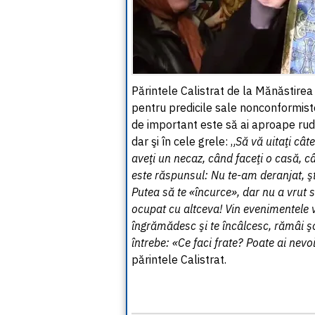
Părintele Calistrat de la Mănăstirea 
pentru predicile sale nonconformiste
de important este să ai aproape rude
dar şi în cele grele: „
Să vă uitaţi cât
aveţi un necaz, când faceţi o casă, câ
este răspunsul: Nu te-am deranjat, şt
Putea să te «încurce», dar nu a vrut s
ocupat cu altceva! Vin evenimentele vieţ
îngrămădesc şi te încâlcesc, rămâi ş
întrebe: «Ce faci frate? Poate ai nevo
părintele Calistrat.