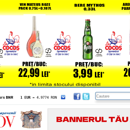
urs BNR
1 EUR
= 4.9774 RON
1 USD
= 4.3833 RON
1 GBP
= 5.8304 RON
1 XAU
= 464.4611 RON
1 AED
= 1.1933 RON
1 AUD
= 2.7957 RON
1 BGN
= 2.5449 RON