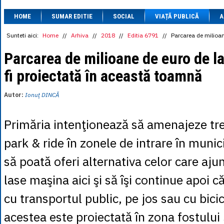
1 BRL
= 0.7714 
HOME
SUMAR EDITIE
SOCIAL
VIAȚĂ PUBLICĂ
1 CAD
= 3.1559 
A
1 CHF
= 5.2813 
1 CNY
= 0.6015 
Sunteti aici:
Home
//
Arhiva
//
2018
//
Editia 6791
//
Parcarea de milioan
1 CZK
= 0.1993 
1 DKK
= 0.6668 
Parcarea de milioane de euro de l
1 EGP
= 0.0860 
fi proiectată în această toamnă
1 HUF
= 1.2223 
1 INR
= 0.0513 
1 JPY
= 3.0556 
Autor:
Ionuţ DINCĂ
1 KRW
= 0.3047 
1 MDL
= 0.2538 
1 MXN
= 0.2227 
Primăria intenţionează să amenajeze trei
1 NOK
= 0.4191 
1 NZD
= 2.6097 
park & ride în zonele de intrare în munici
1 PLN
= 1.1646 
1 RSD
= 0.0425 
să poată oferi alternativa celor care ajun
1 RUB
= 0.0530 
1 SEK
= 0.4526 
lase maşina aici şi să îşi continue apoi c
1 TRY
= 0.1141 
1 UAH
= 0.1048 
cu transportul public, pe jos sau cu bici
1 XDR
= 5.9383 
1 ZAR
= 0.2318 
acestea este proiectată în zona fostului