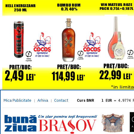
Mica Publicitate
Arhiva
Contact
|
|
Curs BNR
1 EUR
= 4.9774 
1 USD
= 4.3833 
1 GBP
= 5.8304 
1 XAU
= 464.461
1 AED
= 1.1933 
1 AUD
= 2.7957 
1 BGN
= 2.5449 