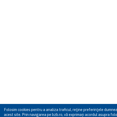
Folosim cookies pentru a analiza traficul, reţine preferinţele dumn
acest site. Prin navigarea pe bzb.ro, vă exprimați acordul asupra folos