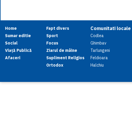
Comunitati locale
Home
Fapt divers
Sumar editie
Sport
Codlea
Social
Focus
Ghimbav
Viață Publică
Ziarul de mâine
Tarlungeni
Afaceri
Supliment Religios
Feldioara
Ortodox
Halchiu