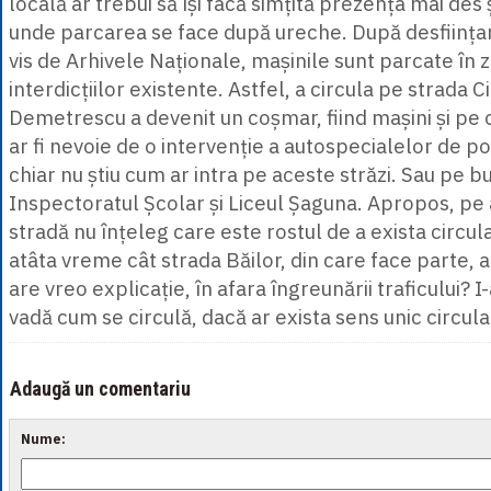
locală ar trebui să își facă simțită prezența mai des ș
unde parcarea se face după ureche. După desființare
vis de Arhivele Naționale, mașinile sunt parcate în 
interdicțiilor existente. Astfel, a circula pe strada C
Demetrescu a devenit un coșmar, fiind mașini și pe o
ar fi nevoie de o intervenție a autospecialelor de 
chiar nu știu cum ar intra pe aceste străzi. Sau pe b
Inspectoratul Școlar și Liceul Șaguna. Apropos, p
stradă nu înțeleg care este rostul de a exista circul
atâta vreme cât strada Băilor, din care face parte, 
are vreo explicație, în afara îngreunării traficului? I
vadă cum se circulă, dacă ar exista sens unic circulaț
Adaugă un comentariu
Nume: