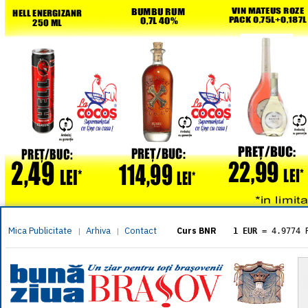
Mica Publicitate
Arhiva
Contact
|
|
Curs BNR
1 EUR
= 4.9774 
1 USD
= 4.3833 
1 GBP
= 5.8304 
1 XAU
= 464.461
1 AED
= 1.1933 
1 AUD
= 2.7957 
1 BGN
= 2.5449 