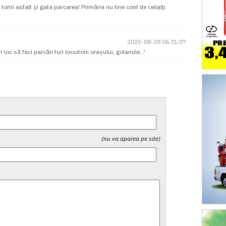
orni asfalt și gata parcarea! Primăria nu tine cont de ceilalți
2025-08-28 06:31:07
n loc să faci parcări furi locuitorii orașului, golanule...'
(nu va aparea pe site)