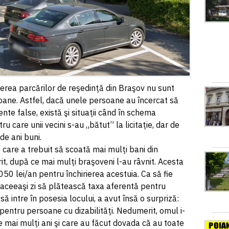
rierea parcărilor de reşedinţă din Braşov nu sunt
soane. Astfel, dacă unele persoane au încercat să
te false, există şi situaţii când în schema
ru care unii vecini s-au „bătut” la licitaţie, dar de
de ani buni.
care a trebuit să scoată mai mulţi bani din
t, după ce mai mulţi braşoveni l-au râvnit. Acesta
050 lei/an pentru închirierea acestuia. Ca să fie
n aceeaşi zi să plătească taxa aferentă pentru
ă intre în posesia locului, a avut însă o surpriză:
entru persoane cu dizabilităţi. Nedumerit, omul i-
de mai mulţi ani şi care au făcut dovada că au toate