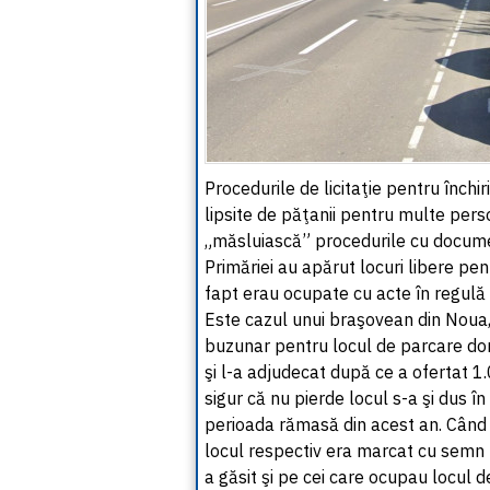
Procedurile de licitaţie pentru închi
lipsite de păţanii pentru multe per
„măsluiască” procedurile cu documen
Primăriei au apărut locuri libere pent
fapt erau ocupate cu acte în regulă 
Este cazul unui braşovean din Noua, 
buzunar pentru locul de parcare dori
şi l-a adjudecat după ce a ofertat 1.
sigur că nu pierde locul s-a şi dus î
perioada rămasă din acest an. Când s
locul respectiv era marcat cu semn p
a găsit şi pe cei care ocupau locul 