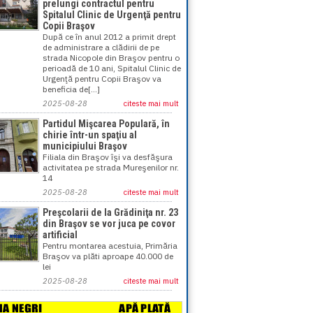
prelungi contractul pentru
Spitalul Clinic de Urgenţă pentru
Copii Braşov
După ce în anul 2012 a primit drept
de administrare a clădirii de pe
strada Nicopole din Braşov pentru o
perioadă de 10 ani, Spitalul Clinic de
Urgenţă pentru Copii Braşov va
beneficia de[...]
2025-08-28
citeste mai mult
Partidul Mişcarea Populară, în
chirie într-un spaţiu al
municipiului Braşov
Filiala din Braşov îşi va desfăşura
activitatea pe strada Mureşenilor nr.
14
2025-08-28
citeste mai mult
Preşcolarii de la Grădiniţa nr. 23
din Braşov se vor juca pe covor
artificial
Pentru montarea acestuia, Primăria
Braşov va plăti aproape 40.000 de
lei
2025-08-28
citeste mai mult