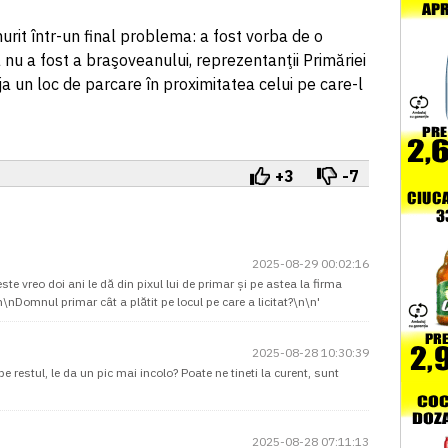
urit într-un final problema: a fost vorba de o
nu a fost a braşoveanului, reprezentanţii Primăriei
ja un loc de parcare în proximitatea celui pe care-l
+3
-7
2025-08-29 00:02:16
ste vreo doi ani le dă din pixul lui de primar și pe astea la firma
\n\nDomnul primar cât a plătit pe locul pe care a licitat?\n\n'
2025-08-28 10:30:39
pe restul, le da un pic mai incolo? Poate ne tineti la curent, sunt
2025-08-28 07:11:13