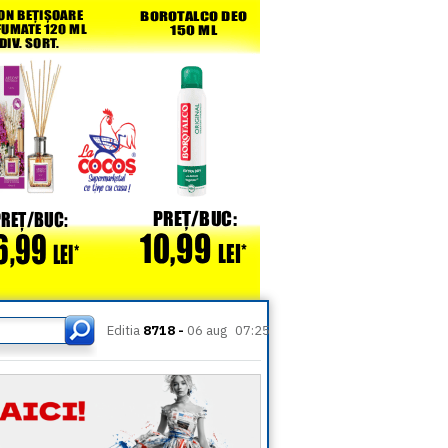
Editia
8718 -
06 aug
07:25