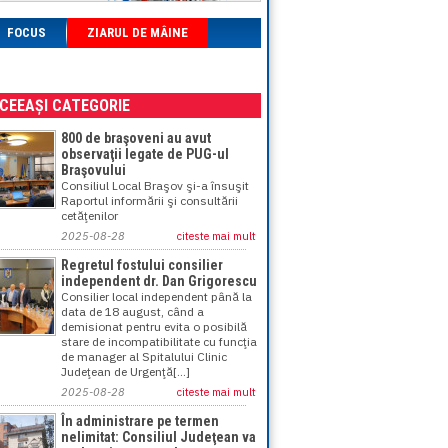
FOCUS
ZIARUL DE MÂINE
ACEEAȘI CATEGORIE
800 de braşoveni au avut
observaţii legate de PUG-ul
Braşovului
Consiliul Local Braşov şi-a însuşit
Raportul informării şi consultării
cetăţenilor
2025-08-28
citeste mai mult
Regretul fostului consilier
independent dr. Dan Grigorescu
Consilier local independent până la
data de 18 august, când a
demisionat pentru evita o posibilă
stare de incompatibilitate cu funcţia
de manager al Spitalului Clinic
Judeţean de Urgenţă[...]
2025-08-28
citeste mai mult
În administrare pe termen
nelimitat: Consiliul Judeţean va