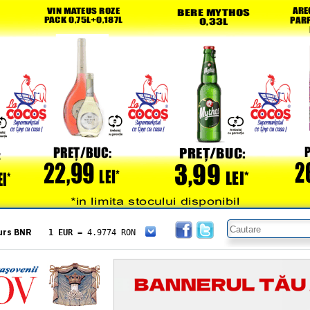
urs BNR
1 EUR
= 4.9774 RON
1 USD
= 4.3833 RON
1 GBP
= 5.8304 RON
1 XAU
= 464.4611 RON
1 AED
= 1.1933 RON
1 AUD
= 2.7957 RON
1 BGN
= 2.5449 RON