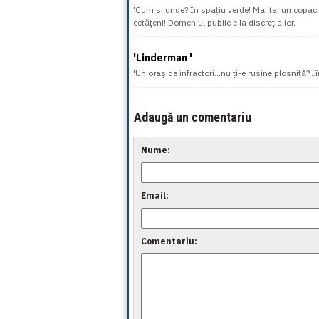
'Cum si unde? În spațiu verde! Mai tai un copac, t
cetățeni! Domeniul public e la discreția lor.'
'Linderman '
'Un oraș de infractori...nu ți-e rușine plosniță?...î
Adaugă un comentariu
Nume:
Email:
Comentariu: