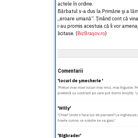
actele în ordine.
Bărbatul s-a dus la Primărie şi a lăm
„eroare umană”. Ţinând cont că vina 
i-au promis acestuia că îi vor amena
licitase. (
BizBraşov.ro
)
Comentarii
'locuri de șmecherie '
'Preturi mai mari locuri mai mici, mai înguste. Pe
prietenă cu contract pe care pot dormi liniștiți. 
'Willy'
'Chiar! Unde ii face loc de parcare? Le inghesuie 
foarte curios ce solutie se va gasi.'
'Bigbrader'