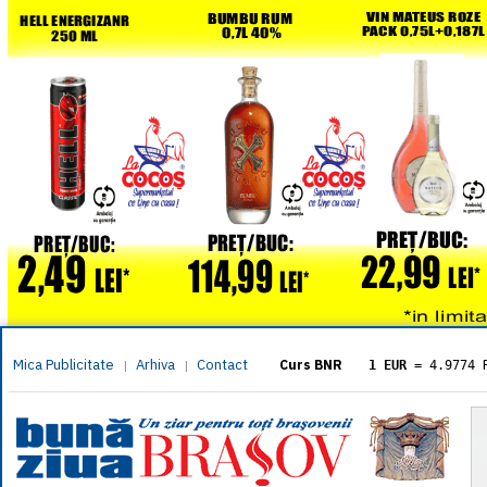
Mica Publicitate
Arhiva
Contact
|
|
Curs BNR
1 EUR
= 4.9774 
1 USD
= 4.3833 
1 GBP
= 5.8304 
1 XAU
= 464.461
1 AED
= 1.1933 
1 AUD
= 2.7957 
1 BGN
= 2.5449 