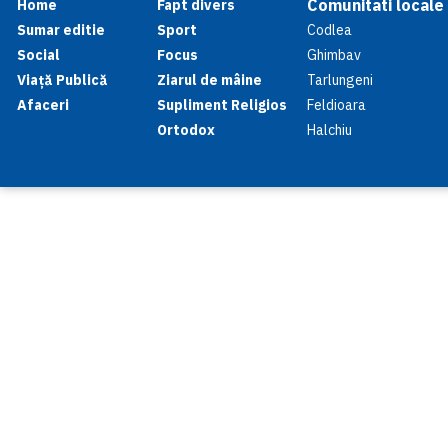
Comunitati locale
Home
Fapt divers
Sumar editie
Sport
Codlea
Social
Focus
Ghimbav
Viață Publică
Ziarul de mâine
Tarlungeni
Afaceri
Supliment Religios
Feldioara
Ortodox
Halchiu