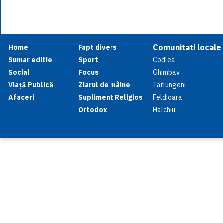
Comunitati locale
Home
Fapt divers
Sumar editie
Sport
Codlea
Social
Focus
Ghimbav
Viață Publică
Ziarul de mâine
Tarlungeni
Afaceri
Supliment Religios
Feldioara
Ortodox
Halchiu