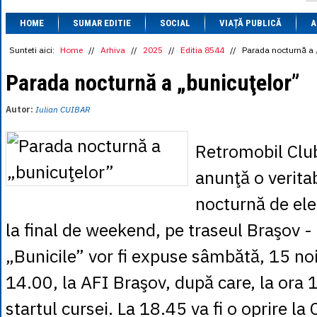
1 BRL
= 0.7714 
HOME
SUMAR EDITIE
SOCIAL
VIAȚĂ PUBLICĂ
1 CAD
= 3.1559 
A
1 CHF
= 5.2813 
1 CNY
= 0.6015 
Sunteti aici:
Home
//
Arhiva
//
2025
//
Editia 8544
//
Parada nocturnă a 
1 CZK
= 0.1993 
1 DKK
= 0.6668 
Parada nocturnă a „bunicuţelor”
1 EGP
= 0.0860 
1 HUF
= 1.2223 
Autor:
Iulian CUIBAR
1 INR
= 0.0513 
1 JPY
= 3.0556 
1 KRW
= 0.3047 
Retromobil Cl
1 MDL
= 0.2538 
1 MXN
= 0.2227 
anunţă o verita
1 NOK
= 0.4191 
1 NZD
= 2.6097 
nocturnă de el
1 PLN
= 1.1646 
1 RSD
= 0.0425 
la final de weekend, pe traseul Braşov -
1 RUB
= 0.0530 
1 SEK
= 0.4526 
„Bunicile” vor fi expuse sâmbătă, 15 noi
1 TRY
= 0.1141 
1 UAH
= 0.1048 
14.00, la AFI Braşov, după care, la ora 
1 XDR
= 5.9383 
1 ZAR
= 0.2318 
startul cursei. La 18.45 va fi o oprire la