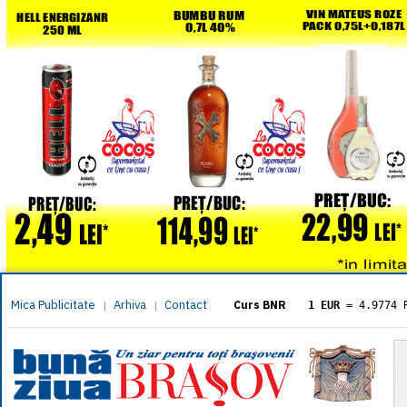
Mica Publicitate
Arhiva
Contact
|
|
Curs BNR
1 EUR
= 4.9774 
1 USD
= 4.3833 
1 GBP
= 5.8304 
1 XAU
= 464.461
1 AED
= 1.1933 
1 AUD
= 2.7957 
1 BGN
= 2.5449 