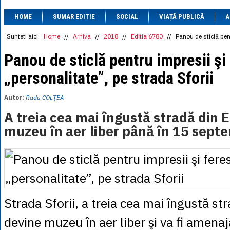
1 BRL
= 0.7714 
HOME
SUMAR EDITIE
SOCIAL
VIAȚĂ PUBLICĂ
1 CAD
= 3.1559 
A
1 CHF
= 5.2813 
1 CNY
= 0.6015 
Sunteti aici:
Home
//
Arhiva
//
2018
//
Editia 6780
//
Panou de sticlă pent
1 CZK
= 0.1993 
1 DKK
= 0.6668 
Panou de sticlă pentru impresii şi
1 EGP
= 0.0860 
„personalitate”, pe strada Sforii
1 HUF
= 1.2223 
1 INR
= 0.0513 
1 JPY
= 3.0556 
Autor:
Radu COLŢEA
1 KRW
= 0.3047 
1 MDL
= 0.2538 
A treia cea mai îngustă stradă din 
1 MXN
= 0.2227 
muzeu în aer liber până în 15 sept
1 NOK
= 0.4191 
1 NZD
= 2.6097 
1 PLN
= 1.1646 
1 RSD
= 0.0425 
1 RUB
= 0.0530 
1 SEK
= 0.4526 
1 TRY
= 0.1141 
1 UAH
= 0.1048 
Strada Sforii, a treia cea mai îngustă st
1 XDR
= 5.9383 
1 ZAR
= 0.2318 
devine muzeu în aer liber şi va fi amena