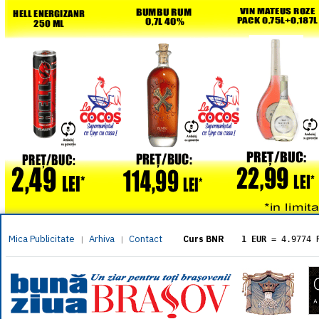
Mica Publicitate
Arhiva
Contact
|
|
Curs BNR
1 EUR
= 4.9774 
1 USD
= 4.3833 
1 GBP
= 5.8304 
1 XAU
= 464.461
1 AED
= 1.1933 
1 AUD
= 2.7957 
1 BGN
= 2.5449 