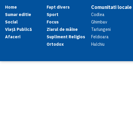
Comunitati locale
Home
Fapt divers
Sumar editie
Sport
Codlea
Social
Focus
Ghimbav
Viață Publică
Ziarul de mâine
Tarlungeni
Afaceri
Supliment Religios
Feldioara
Ortodox
Halchiu