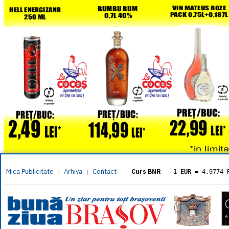
Mica Publicitate
Arhiva
Contact
|
|
Curs BNR
1 EUR
= 4.9774 
1 USD
= 4.3833 
1 GBP
= 5.8304 
1 XAU
= 464.461
1 AED
= 1.1933 
1 AUD
= 2.7957 
1 BGN
= 2.5449 