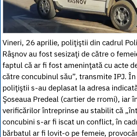
Vineri, 26 aprilie, poliţiştii din cadrul Pol
Râşnov au fost sesizaţi de către o femeie
faptul că ar fi fost ameninţată cu acte d
către concubinul său”, transmite IPJ. În 
poliţiştii s-au deplasat la adresa indicat
Şoseaua Predeal (cartier de rromi), iar 
verificărilor întreprinse au stabilit că „în
concubini s-ar fi iscat un conflict, în cad
bărbatul ar fi lovit-o pe femeie, provocâ