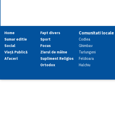
Comunitati locale
Home
Fapt divers
Sumar editie
Sport
Codlea
Social
Focus
Ghimbav
Viață Publică
Ziarul de mâine
Tarlungeni
Afaceri
Supliment Religios
Feldioara
Ortodox
Halchiu