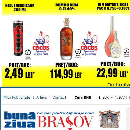
Mica Publicitate
Arhiva
Contact
|
|
Curs BNR
1 EUR
= 4.9774 
1 USD
= 4.3833 
1 GBP
= 5.8304 
1 XAU
= 464.461
1 AED
= 1.1933 
1 AUD
= 2.7957 
1 BGN
= 2.5449 