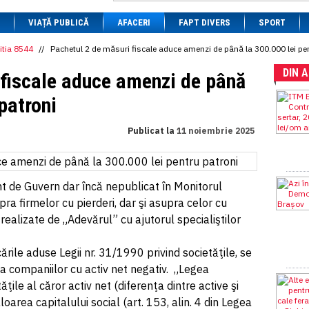
1 BRL
= 0.7714 RON
VIAȚĂ PUBLICĂ
1 CAD
= 3.1559 RON
AFACERI
FAPT DIVERS
SPORT
1 CHF
= 5.2813 RON
1 CNY
= 0.6015 RON
itia 8544
//
Pachetul 2 de măsuri fiscale aduce amenzi de până la 300.000 lei pe
1 CZK
= 0.1993 RON
DIN 
1 DKK
= 0.6668 RON
 fiscale aduce amenzi de până
1 EGP
= 0.0860 RON
1 HUF
= 1.2223 RON
patroni
1 INR
= 0.0513 RON
1 JPY
= 3.0556 RON
Publicat la
11 noiembrie 2025
1 KRW
= 0.3047 RON
1 MDL
= 0.2538 RON
1 MXN
= 0.2227 RON
1 NOK
= 0.4191 RON
1 NZD
= 2.6097 RON
t de Guvern dar încă nepublicat în Monitorul
1 PLN
= 1.1646 RON
ra firmelor cu pierderi, dar şi asupra celor cu
1 RSD
= 0.0425 RON
ze realizate de „Adevărul” cu ajutorul specialiştilor
1 RUB
= 0.0530 RON
1 SEK
= 0.4526 RON
1 TRY
= 0.1141 RON
rile aduse Legii nr. 31/1990 privind societăţile, se
1 UAH
= 0.1048 RON
 a companiilor cu activ net negativ. „Legea
1 XDR
= 5.9383 RON
1 ZAR
= 0.2318 RON
ăţile al căror activ net (diferenţa dintre active şi
loarea capitalului social (art. 153, alin. 4 din Legea