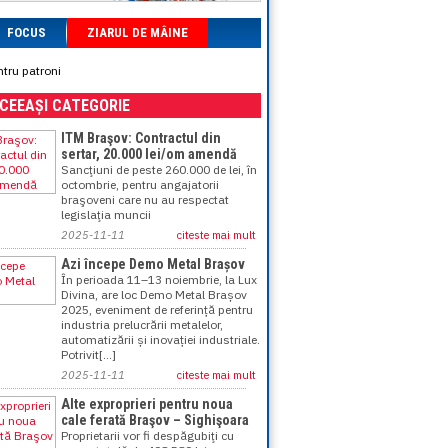
FOCUS
ZIARUL DE MÂINE
ntru patroni
ACEEAȘI CATEGORIE
ITM Braşov: Contractul din
sertar, 20.000 lei/om amendă
Sancţiuni de peste 260.000 de lei, în
octombrie, pentru angajatorii
braşoveni care nu au respectat
legislaţia muncii
2025-11-11
citeste mai mult
Azi începe Demo Metal Brașov
În perioada 11–13 noiembrie, la Lux
Divina, are loc Demo Metal Brașov
2025, eveniment de referință pentru
industria prelucrării metalelor,
automatizării și inovației industriale.
Potrivit[...]
2025-11-11
citeste mai mult
Alte exproprieri pentru noua
cale ferată Braşov – Sighişoara
Proprietarii vor fi despăgubiţi cu