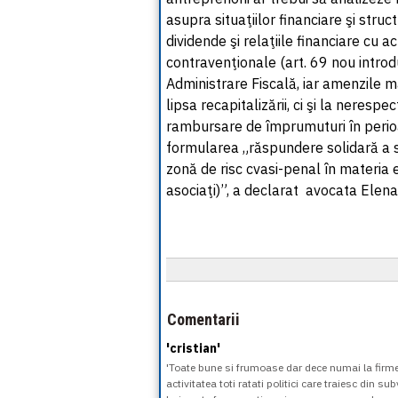
asupra situaţiilor financiare şi struct
dividende şi relaţiile financiare cu a
contravenţionale (art. 69 nou introd
Administrare Fiscală, iar amenzile m
lipsa recapitalizării, ci şi la nerespe
rambursare de împrumuturi în perioa
formularea „răspundere solidară a soc
zonă de risc cvasi-penal în materia e
asociaţi)”, a declarat avocata Elen
Comentarii
'cristian'
'Toate bune si frumoase dar dece numai la firme 
activitatea toti ratati politici care traiesc din s