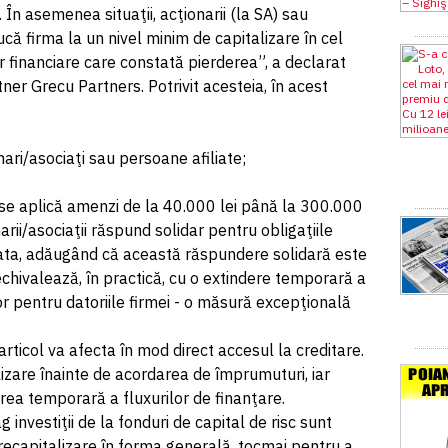
În asemenea situaţii, acţionarii (la SA) sau
ucă firma la un nivel minim de capitalizare în cel
or financiare care constată pierderea”, a declarat
er Grecu Partners. Potrivit acesteia, în acest
ri/asociaţi sau persoane afiliate;
se aplică amenzi de la 40.000 lei până la 300.000
onarii/asociaţii răspund solidar pentru obligaţiile
cata, adăugând că această răspundere solidară este
echivalează, în practică, cu o extindere temporară a
or pentru datoriile firmei - o măsură excepţională
ticol va afecta în mod direct accesul la creditare.
lizare înainte de acordarea de împrumuturi, iar
ea temporară a fluxurilor de finanţare.
 investiţii de la fonduri de capital de risc sunt
 recapitalizare în forma generală, tocmai pentru a