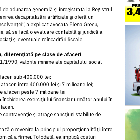
 de adunarea generală şi înregistrată la Registrul
rea decapitalizării artificiale şi oferă un
nsolvenţei”, a explicat avocata Elena Grecu,
, să se facă o evaluare contabilă şi juridică a
sociaţi şi eventuale reîncadrări fiscale.
, diferenţiată pe clase de afaceri
31/1990, valorile minime ale capitalului social
afaceri sub 400.000 lei;
 afaceri între 400.000 lei şi 7 milioane lei;
de afaceri peste 7 milioane lei
închiderea exerciţiului financiar următor anului în
faceri.
contravenţie şi atrage sancţiuni stabilite de
ă o revenire la principiul proporţionalităţii între
omică a firmei. Totodată, ea implică costuri