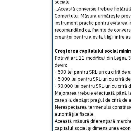
sociale.
„Această conversie trebuie hotărâtă
Comerţului. Măsura urmăreşte preveni
instrument practic pentru evitarea i
recomandând ca, înainte de conversie
creanţei pentru a evita litigii între a
Creşterea capitalului social minim
Potrivit art. 11 modificat din Legea 
devin:
- 500 lei pentru SRL-uri cu cifră de 
- 5.000 lei pentru SRL-uri cu cifră de
- 90.000 lei pentru SRL-uri cu cifră 
Majorarea trebuie efectuată până la 
care s-a depăşit pragul de cifră de a
Nerespectarea termenului constituie 
autorităţile fiscale.
Această măsură diferenţiată marcheaz
capitalul social şi dimensiunea econ