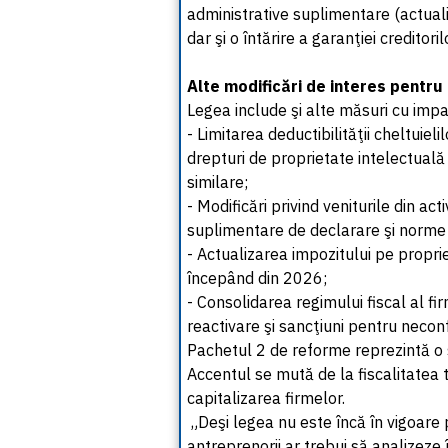
administrative suplimentare (actuali
dar şi o întărire a garanţiei creditoril
Alte modificări de interes pentru
Legea include şi alte măsuri cu impa
- Limitarea deductibilităţii cheltuie
drepturi de proprietate intelectuală c
similare;
- Modificări privind veniturile din acti
suplimentare de declarare şi norme 
- Actualizarea impozitului pe propriet
începând din 2026;
- Consolidarea regimului fiscal al f
reactivare şi sancţiuni pentru neco
Pachetul 2 de reforme reprezintă o
Accentul se mută de la fiscalitatea t
capitalizarea firmelor.
„Deşi legea nu este încă în vigoare 
antreprenorii ar trebui să analizeze