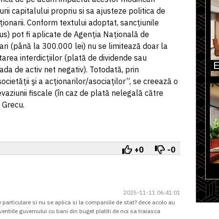
urii capitalului propriu si sa ajusteze politica de
cţionarii. Conform textului adoptat, sancţiunile
us) pot fi aplicate de Agenţia Naţională de
ari (până la 300.000 lei) nu se limitează doar la
ctarea interdicţiilor (plată de dividende sau
da de activ net negativ). Totodată, prin
ietăţii şi a acţionarilor/asociaţilor”, se creează o
vaziunii fiscale (în caz de plată nelegală către
a Grecu.
+0
-0
2025-11-11 06:41:01
particulare si nu se aplica si la companiile de stat? dece acolo au
ubventiile guvernului cu bani din buget platiti de noi sa traiasca