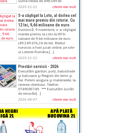
suma totală de 498.589 lei
2025-11-11
citeste mai mult
S-a câştigat la Loto, al doilea cel
mai mare premiu din istorie. Cu
12 lei, 9,66 milioane de euro
Duminică, 9 noiembrie, s-a câştigat
marele premiu la Loto 6/49 în
valoare de 9,66 milioane de euro
(49.149.676,24 de lei). Biletul
norocos a fost jucat online, pe site-
ul Loteriei Române,[...]
2025-11-11
citeste mai mult
Prestări servicii - 2026
Executăm garduri, porţi, balustrade
şi balcoane şi filegorii din lemn şi
fier. Putem asigura şi materialele, la
cererea clientului. Telefon
0749585749. *** Executăm lucrări
de renovări[...]
2026-08-07
citeste mai mult