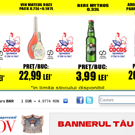
urs BNR
1 EUR
= 4.9774 RON
1 USD
= 4.3833 RON
1 GBP
= 5.8304 RON
1 XAU
= 464.4611 RON
1 AED
= 1.1933 RON
1 AUD
= 2.7957 RON
1 BGN
= 2.5449 RON