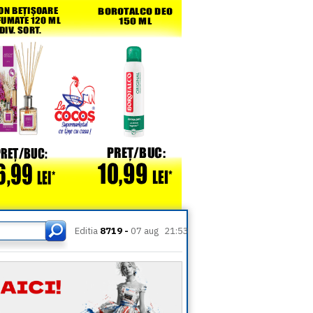
Editia
8719 -
07 aug
21:53