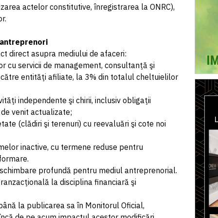
zarea actelor constitutive, înregistrarea la ONRC),
or.
 antreprenori
ct direct asupra mediului de afaceri:
lilor cu servicii de management, consultanţă şi
ătre entităţi afiliate, la 3% din totalul cheltuielilor
vităţi independente şi chirii, inclusiv obligaţii
de venit actualizate;
ate (clădiri şi terenuri) cu reevaluări şi cote noi
irmelor inactive, cu termene reduse pentru
nformare.
 schimbare profundă pentru mediul antreprenorial.
ranzacţională la disciplina financiară şi
până la publicarea sa în Monitorul Oficial,
 încă de pe acum impactul acestor modificări