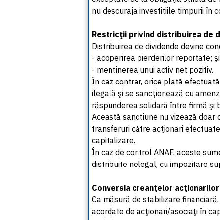
nu descuraja investiţiile timpurii în 
Restricţii privind distribuirea de 
Distribuirea de dividende devine con
- acoperirea pierderilor reportate; şi
- menţinerea unui activ net pozitiv.
În caz contrar, orice plată efectuată
ilegală şi se sancţionează cu amenzi
răspunderea solidară între firmă şi 
Această sancţiune nu vizează doar di
transferuri către acţionari efectuate
capitalizare.
În caz de control ANAF, aceste sume p
distribuite nelegal, cu impozitare s
Conversia creanţelor acţionarilor 
Ca măsură de stabilizare financiară
acordate de acţionari/asociaţi în capi