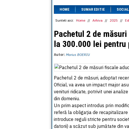
HOME
SUMAR EDITIE
SOCIAL
Sunteti aici:
Home
//
Arhiva
//
2025
//
Ed
Pachetul 2 de măsuri
la 300.000 lei pentru 
Autor:
Marius BOERIU
Pachetul 2 de măsuri, adoptat recen
Oficial, va avea un impact major asup
venituri ridicate, potrivit unei anali
din domeniu.
Un prim aspect introdus prin modifică
referă la obligaţia de recapitalizare
introduce reguli stricte pentru societ
datorii) a scăzut sub jumătate din va