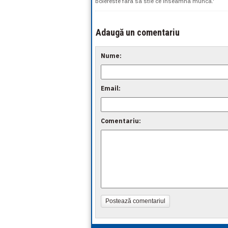
boiereste fara sa stie ce inseamna munca.'
Adaugă un comentariu
Nume:
Email:
Comentariu:
Postează comentariul